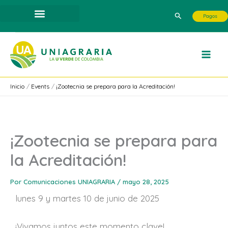
Ir
Buscar
Pagos
al
contenido
Inicio
Events
¡Zootecnia se prepara para la Acreditación!
¡Zootecnia se prepara para
la Acreditación!
Por
Comunicaciones UNIAGRARIA
/
mayo 28, 2025
lunes 9 y martes 10 de junio de 2025
¡Vivamos juntos este momento clave!