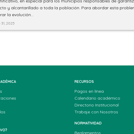
gnificativo, en especial para los municipios responsables de garanti
to y alcantarillado a toda la población. Para abordar esta problem
ar la evolución...
 31, 2025
CADÉMICA
RECURSOS
s
Pagos en línea
zaciones
Calendario académico
Directorio Institucional
dos
Trabaje con Nosotros
NORMATIVIDAD
EVO?
Reglamentos