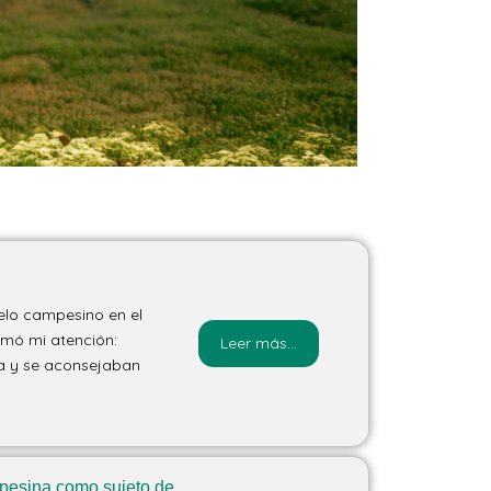
elo campesino en el
amó mi atención:
Leer más...
ia y se aconsejaban
mpesina como sujeto de