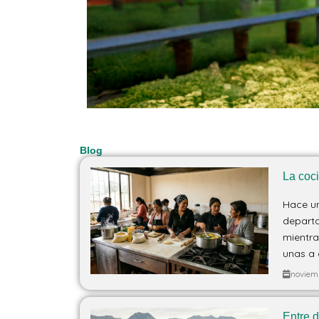
Blog
La coc
Hace un
departa
mientra
unas a 
noviem
Entre 