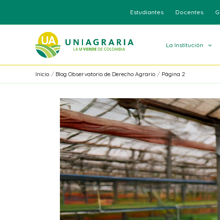
Ir
Estudiantes
Docentes
G
al
contenido
La Institución
Inicio
Blog Observatorio de Derecho Agrario
Página 2