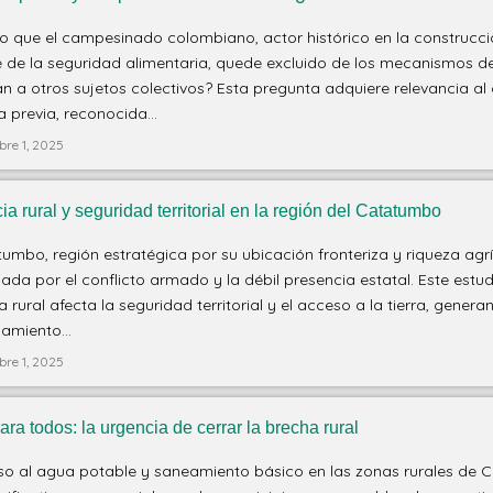
to que el campesinado colombiano, actor histórico en la construcci
 de la seguridad alimentaria, quede excluido de los mecanismos de
 a otros sujetos colectivos? Esta pregunta adquiere relevancia al
a previa, reconocida...
bre 1, 2025
ia rural y seguridad territorial en la región del Catatumbo
tumbo, región estratégica por su ubicación fronteriza y riqueza agrí
ada por el conflicto armado y la débil presencia estatal. Este estu
a rural afecta la seguridad territorial y el acceso a la tierra, gener
amiento...
bre 1, 2025
ra todos: la urgencia de cerrar la brecha rural
so al agua potable y saneamiento básico en las zonas rurales de 