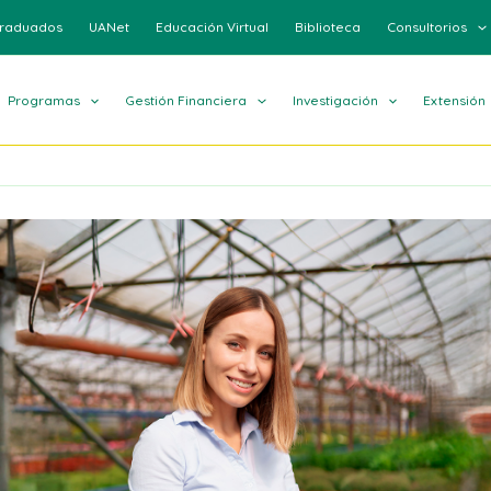
raduados
UANet
Educación Virtual
Biblioteca
Consultorios
Programas
Gestión Financiera
Investigación
Extensión