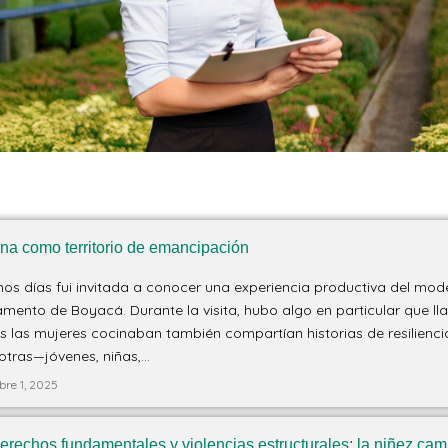
ina como territorio de emancipación
os días fui invitada a conocer una experiencia productiva del mod
mento de Boyacá. Durante la visita, hubo algo en particular que ll
s las mujeres cocinaban también compartían historias de resilienc
otras—jóvenes, niñas,...
bre 1, 2025
derechos fundamentales y violencias estructurales: la niñez ca