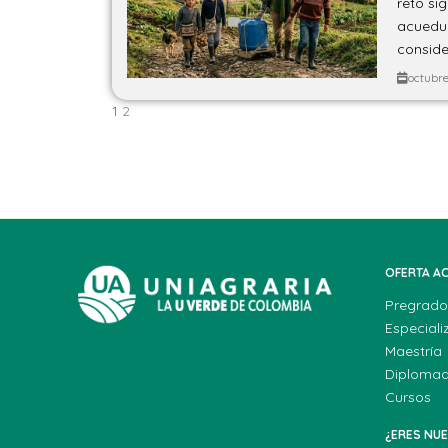
reto si
acueduc
consider
octubre
1
2
OFERTA A
Pregrado
Especiali
Maestría
Diploma
Cursos
¿ERES NU