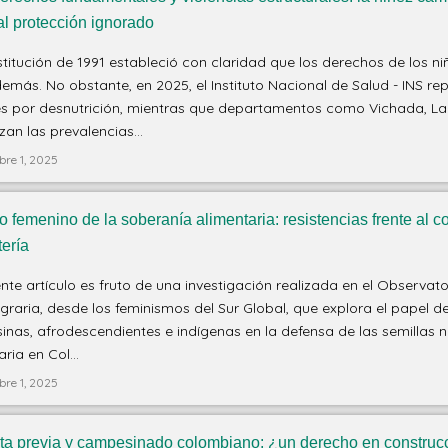
al protección ignorado
titución de 1991 estableció con claridad que los derechos de los ni
demás. No obstante, en 2025, el Instituto Nacional de Salud - INS re
les por desnutrición, mientras que departamentos como Vichada, L
an las prevalencias...
bre 1, 2025
ro femenino de la soberanía alimentaria: resistencias frente al c
tería
ente artículo es fruto de una investigación realizada en el Observat
graria, desde los feminismos del Sur Global, que explora el papel d
nas, afrodescendientes e indígenas en la defensa de las semillas n
ria en Col...
bre 1, 2025
ta previa y campesinado colombiano: ¿un derecho en construc