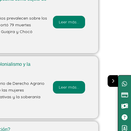
ños prevalecen sobre los
Leer más...
portó 79 muertes
a Guajira y Chocó
olonialismo y la
orio de Derecho Agrario
Leer más...
e las mujeres
ativas y la soberanía
ción?