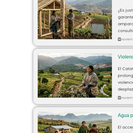
¿Es jus
garante
amparan
consult
noviem
Violenc
El Cata
prolong
violenci
desplaz
noviem
Agua pa
El acce