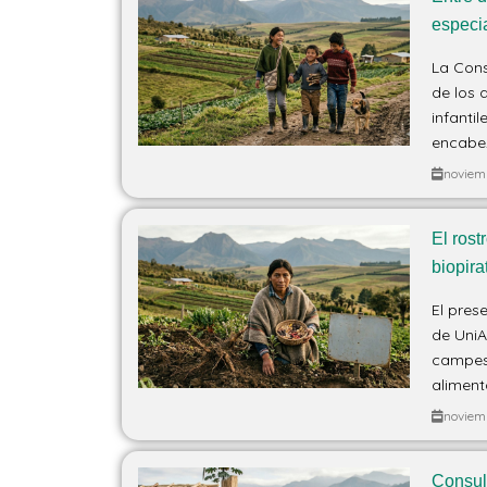
especi
La Cons
de los 
infanti
encabez
noviem
El rost
biopira
El pres
de UniA
campesi
alimenta
noviem
Consul