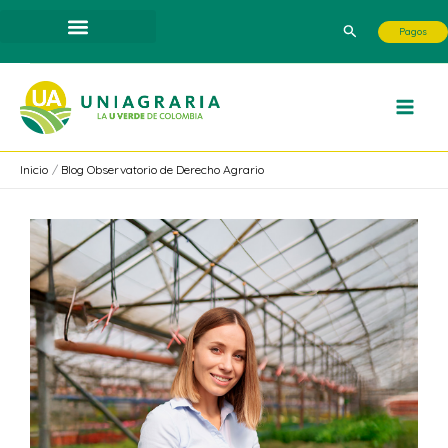
Ir
Buscar
Pagos
al
contenido
Inicio
Blog Observatorio de Derecho Agrario