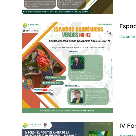
Espac
diciembr
IV Fo
diciembr