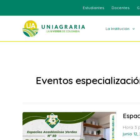
Ir
Estudiantes
Docentes
G
al
contenido
La Institución
Eventos especializaci
Espac
Hora 3 
junio 12,