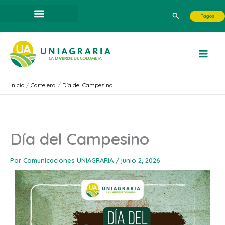
Ir
Buscar
Pagos
al
contenido
Inicio
Cartelera
Día del Campesino
Día del Campesino
Por
Comunicaciones UNIAGRARIA
/
junio 2, 2026