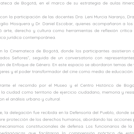
ateca de Bogotá, en el marco de su estrategia de aulas itinera
con la participación de las docentes Dra. Leni Murcia Naranjo, Dra
irgilio Mosquera y Dr. Daniel Escobar, quienes acompañaron a los
ó arte, derecho y cultura como herramientas de reflexión crítica
ica jurídica contemporánea.
en la Cinemateca de Bogotá, donde los participantes asistieron 
ados Señores”, seguida de un conversatorio con representantes
ión de Enfoque de Género. En este espacio se abordaron temas de v
jeres y el poder transformador del cine como medio de educación y
rante el recorrido por el Museo y el Centro Histórico de Bogo
 la ciudad como territorio de ejercicio ciudadano, memoria y res
on el análisis urbano y cultural.
e, la delegación fue recibida en la Defensoría del Pueblo, donde se
bre protección de los derechos humanos, abordando las acciones 
ecanismos constitucionales de defensa. Los funcionarios de la
pedagógicas que facilitaron la comprensión práctica de est