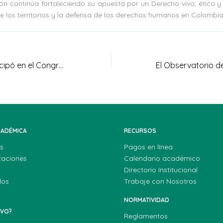
ución continúa fortaleciendo su apuesta por un Derecho vivo, étic
e los territorios y la defensa de los derechos humanos en Colombia
UNIAGRARIA participó en el Congreso Nacional e Internacional sobre Educación Rural y Género realizado en el ISER de Pamplona
CADÉMICA
RECURSOS
s
Pagos en línea
zaciones
Calendario académico
Directorio Institucional
dos
Trabaje con Nosotros
NORMATIVIDAD
EVO?
Reglamentos