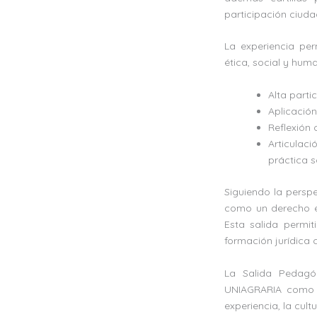
participación ciud
La experiencia per
ética, social y huma
Alta parti
Aplicación
Reflexión 
Articulaci
práctica s
Siguiendo la persp
como un derecho em
Esta salida permi
formación jurídica cr
La Salida Pedagó
UNIAGRARIA como un
experiencia, la cultu