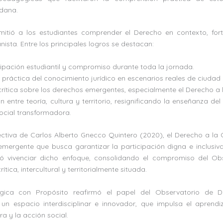
adana.
mitió a los estudiantes comprender el Derecho en contexto, fort
nista. Entre los principales logros se destacan:
cipación estudiantil y compromiso durante toda la jornada.
 práctica del conocimiento jurídico en escenarios reales de ciudad
crítica sobre los derechos emergentes, especialmente el Derecho a 
ón entre teoría, cultura y territorio, resignificando la enseñanza 
ocial transformadora.
ectiva de Carlos Alberto Gnecco Quintero (2020), el Derecho a la
ergente que busca garantizar la participación digna e inclusiva
tió vivenciar dicho enfoque, consolidando el compromiso del Ob
ítica, intercultural y territorialmente situada.
gica con Propósito reafirmó el papel del Observatorio de D
 espacio interdisciplinar e innovador, que impulsa el aprendi
ra y la acción social.