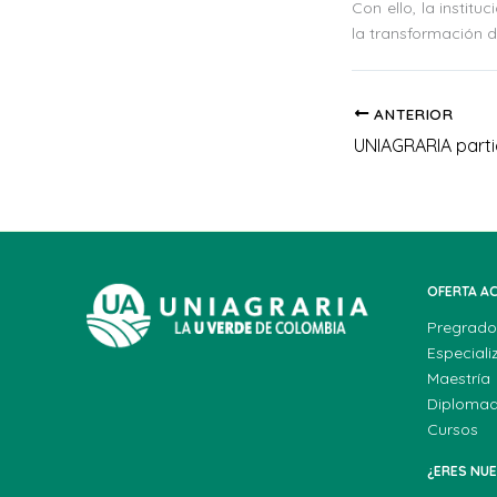
Con ello, la instit
la transformación d
ANTERIOR
OFERTA A
Pregrado
Especiali
Maestría
Diploma
Cursos
¿ERES NU