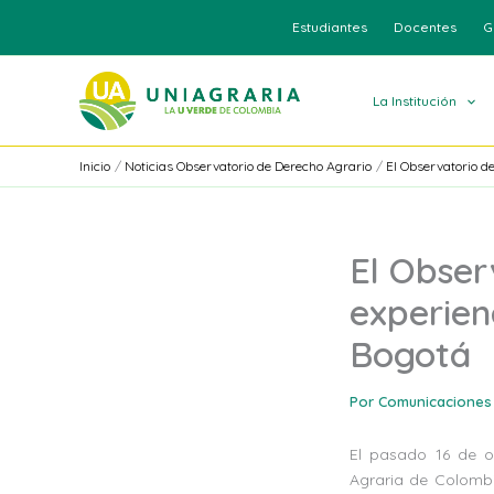
Ir
Estudiantes
Docentes
G
al
contenido
La Institución
Inicio
Noticias Observatorio de Derecho Agrario
El Observatorio de
El Obser
experien
Bogotá
Por
Comunicaciones
El pasado 16 de o
Agraria de Colombi