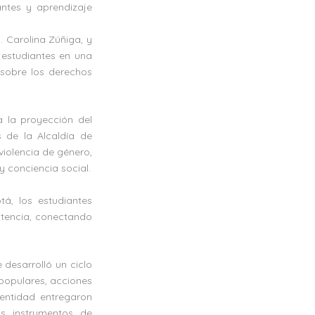
ntes y aprendizaje
. Carolina Zúñiga, y
 estudiantes en una
 sobre los derechos
a la proyección del
 de la Alcaldía de
iolencia de género,
 conciencia social.
tá, los estudiantes
istencia, conectando
 desarrolló un ciclo
populares, acciones
 entidad entregaron
os instrumentos de