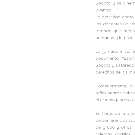
Bogotá y la Cinem
vivencial.
La actividad contó 
los docentes Dr. V
jornada que integr
humanos y la práct
La jornada inició 
documental “Estim
Bogotá y su Direcc
derechos de las mu
Posteriormente, du
reflexionaron sobre
el estudio jurídico c
En horas de la tard
de conferencias so
de grupo y otros m
además cartillas 