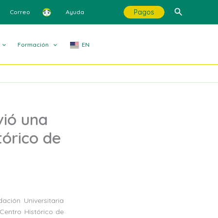
Buscar
Pagos
Correo
Ayuda
Formación
EN
vió una
tórico de
ción Universitaria
Centro Histórico de