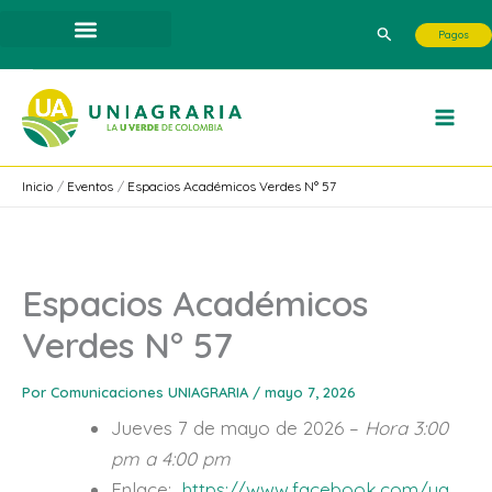
Ir
Buscar
Pagos
al
contenido
Inicio
Eventos
Espacios Académicos Verdes N° 57
Espacios Académicos
Verdes N° 57
Por
Comunicaciones UNIAGRARIA
/
mayo 7, 2026
Jueves 7 de mayo de 2026 –
Hora 3:00
pm a 4:00 pm
Enlace:
https://www.facebook.com/ua