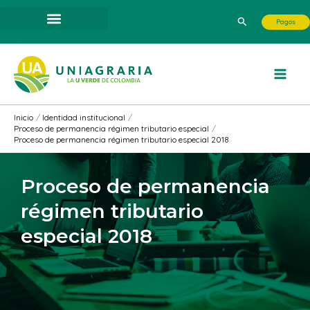
Ir
Buscar
Pagos
al
contenido
Inicio
Identidad institucional
Proceso de permanencia régimen tributario especial
Proceso de permanencia régimen tributario especial 2018
Proceso de permanencia
régimen tributario
especial 2018