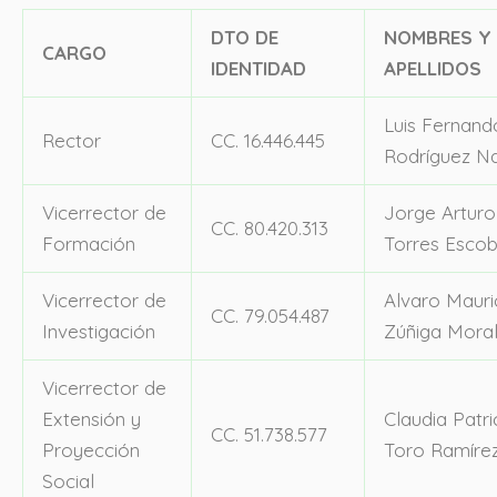
DTO DE
NOMBRES Y
CARGO
IDENTIDAD
APELLIDOS
Luis Fernand
Rector
CC. 16.446.445
Rodríguez N
Vicerrector de
Jorge Arturo
CC. 80.420.313
Formación
Torres Escob
Vicerrector de
Alvaro Mauri
CC. 79.054.487
Investigación
Zúñiga Mora
Vicerrector de
Extensión y
Claudia Patri
CC. 51.738.577
Proyección
Toro Ramíre
Social