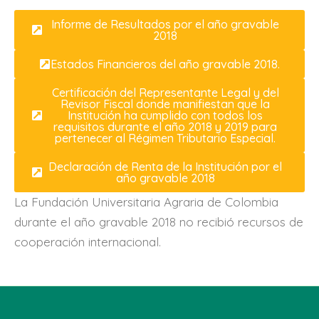
Informe de Resultados por el año gravable
2018
Estados Financieros del año gravable 2018.
Certificación del Representante Legal y del
Revisor Fiscal donde manifiestan que la
Institución ha cumplido con todos los
requisitos durante el año 2018 y 2019 para
pertenecer al Régimen Tributario Especial.
Declaración de Renta de la Institución por el
año gravable 2018
La Fundación Universitaria Agraria de Colombia
durante el año gravable 2018 no recibió recursos de
cooperación internacional.