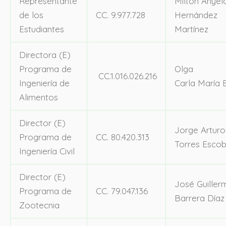
Representante
Milton Anyel
de los
CC. 9.977.728
Hernández
Estudiantes
Martínez
Directora (E)
Programa de
Olga
CC.1.016.026.216
Ingeniería de
Carla María 
Alimentos
Director (E)
Jorge Arturo
Programa de
CC. 80.420.313
Torres Escob
Ingeniería Civil
Director (E)
José Guiller
Programa de
CC. 79.047.136
Barrera Díaz
Zootecnia