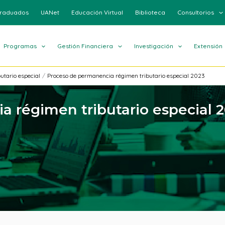
raduados
UANet
Educación Virtual
Biblioteca
Consultorios
Programas
Gestión Financiera
Investigación
Extensión
utario especial
Proceso de permanencia régimen tributario especial 2023
 régimen tributario especial 