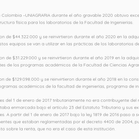
de Colombia –UNIAGRARIA durante el año gravable 2020 obtuvo exced
ructura física para los laboratorios de la Facultad de Ingenierías.
ron de $44.322.000 y se reinvirtieron durante el año 2020 en la adq
s equipos se van a utilizar en las prácticas de los laboratorios de I
eron de $31.229.000 y se reinvirtieron durante el año 2019 en la a
antes de los programas académicos de la Facultad de Ciencias Agrar
ron de $129.098.000 y se reinvirtieron durante el año 2018 en la con
programas académicos de la facultad de ingenierías, programa de in
s del 1 de enero de 2017 tributariamente no era contribuyente del r
staba enmarcada bajo el artículo 23 del Estatuto Tributario y sus ex
les. A partir del 1 de enero de 2017 bajo la ley 1819 de 2016 paso a 
nentes que estaban reglamentadas por el decreto 4400 de 2004, pu
o sobre la renta, que no era el caso de esta institución.