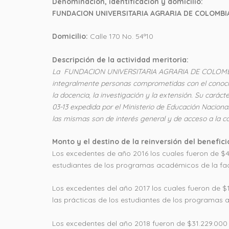
Denominación, identificación y domicilio:
FUNDACION UNIVERSITARIA AGRARIA DE COLOMBIA
Domicilio:
Calle 170 No. 54ª10
Descripción de la actividad meritoria:
La FUNDACION UNIVERSITARIA AGRARIA DE COLOMBIA –U
integralmente personas comprometidas con el conocimie
la docencia, la investigación y la extensión. Su carác
03-13 expedida por el Ministerio de Educación Nacional
las mismas son de interés general y de acceso a la co
Monto y el destino de la reinversión del benefic
Los excedentes de año 2016 los cuales fueron de $44
estudiantes de los programas académicos de la facu
Los excedentes del año 2017 los cuales fueron de $1
las prácticas de los estudiantes de los programas 
Los excedentes del año 2018 fueron de $31.229.000