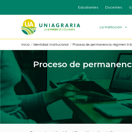
Ir
Estudiantes
Docentes
G
al
contenido
La Institución
Inicio
Identidad institucional
Proceso de permanencia régimen trib
Proceso de permanencia