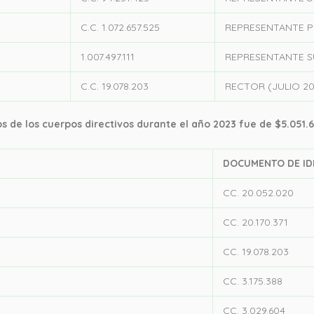
C.C. 1.072.657.525
REPRESENTANTE P
1.007.497.111
REPRESENTANTE S
C.C. 19.078.203
RECTOR (JULIO 20
s de los cuerpos directivos durante el año 2023 fue de $5.051.6
DOCUMENTO DE ID
CC. 20.052.020
CC. 20.170.371
CC. 19.078.203
CC. 3.175.388
CC. 3.029.604