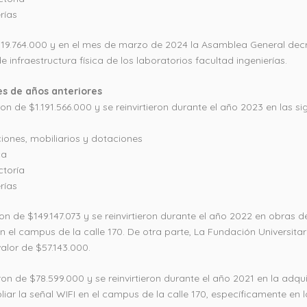
rías
.019.764.000 y en el mes de marzo de 2024 la Asamblea General dec
 infraestructura física de los laboratorios facultad ingenierías.
s de años anteriores
on de $1.191.566.000 y se reinvirtieron durante el año 2023 en las si
ones, mobiliarios y dotaciones
ca
ctoría
rías
on de $149.147.073 y se reinvirtieron durante el año 2022 en obras de
en el campus de la calle 170. De otra parte, La Fundación Universi
alor de $57.143.000.
ron de $78.599.000 y se reinvirtieron durante el año 2021 en la adqu
ar la señal WIFI en el campus de la calle 170, específicamente en