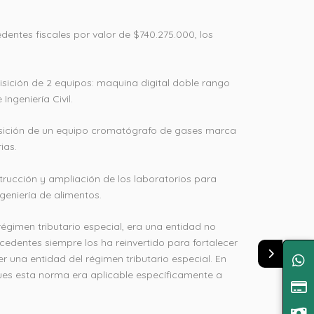
entes fiscales por valor de $740.275.000, los
uisición de 2 equipos: maquina digital doble rango
ngeniería Civil.
dquisición de un equipo cromatógrafo de gases marca
ias.
strucción y ampliación de los laboratorios para
geniería de alimentos.
égimen tributario especial, era una entidad no
cedentes siempre los ha reinvertido para fortalecer
ser una entidad del régimen tributario especial. En
es esta norma era aplicable específicamente a