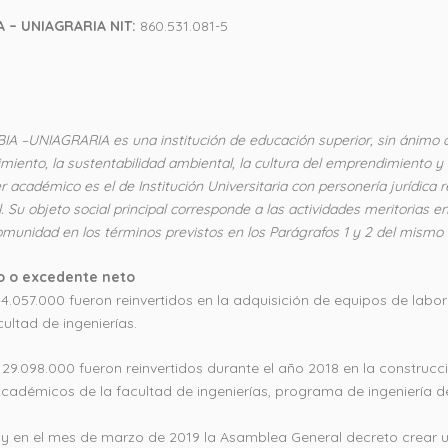
 – UNIAGRARIA NIT:
860.531.081-5
NIAGRARIA es una institución de educación superior, sin ánimo d
nto, la sustentabilidad ambiental, la cultura del emprendimiento y el
ter académico es el de Institución Universitaria con personería jurídi
. Su objeto social principal corresponde a las actividades meritorias e
munidad en los términos previstos en los Parágrafos 1 y 2 del mismo a
io o excedente neto
.057.000 fueron reinvertidos en la adquisición de equipos de labora
ltad de ingenierías.
29.098.000 fueron reinvertidos durante el año 2018 en la construcci
académicos de la facultad de ingenierías, programa de ingeniería d
 y en el mes de marzo de 2019 la Asamblea General decreto crear 