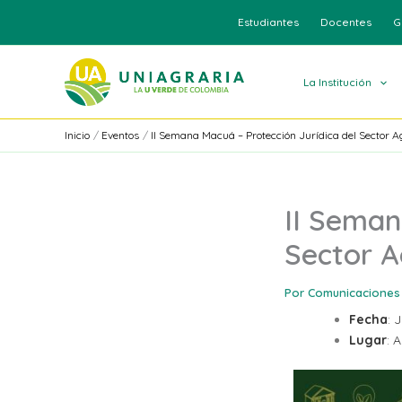
Ir
Estudiantes
Docentes
G
al
contenido
La Institución
Inicio
Eventos
II Semana Macuá – Protección Jurídica del Sector A
II Seman
Sector A
Por
Comunicaciones
Fecha
: 
Lugar
: 