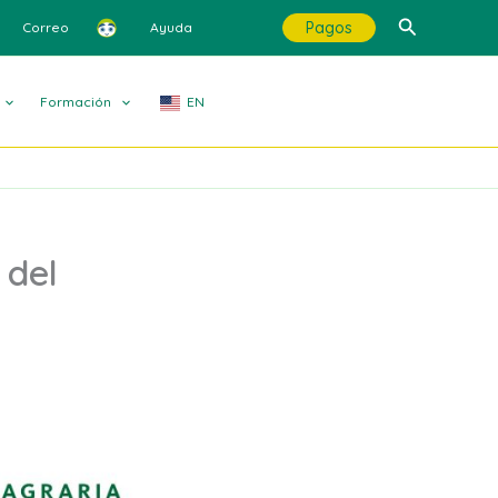
Buscar
Pagos
Correo
Ayuda
Formación
EN
 del