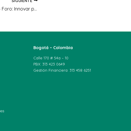
SIGUIENTE
II Semana Macuá – Foro: Innovar para transformar: el papel de la Ingeniería Agroindustrial y la Ingeniería de Alimentos en Colombia
Bogotá – Colombia
Calle 170 # 54a – 10
PBX: 313 423 0649
Gestión Financiera: 313 458 6251
les