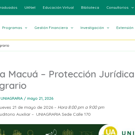
raduados
UANet
Educación Virtual
Biblioteca
Consultorios
Programas
Gestión Financiera
Investigación
Extensión
grario
a Macuá – Protección Jurídica
grario
 UNIAGRARIA
/
mayo 21, 2026
Jueves 21 de mayo de 2026 –
Hora 8:00 pm a 9:00 pm
Auditorio Auxiliar – UNIAGRARIA Sede Calle 170