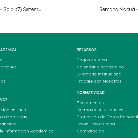
II Semana Macuá – Sala: (7) Sistema para la garantía progresiva del derecho a la alimentación
CADÉMICA
RECURSOS
s
Pagos en línea
zaciones
Calendario académico
Directorio Institucional
dos
Trabaje con Nosotros
NORMATIVIDAD
EVO?
Reglamentos
pción en línea
Normas Institucionales
las Matrículas
Protección de Datos Persona
nanciero
Unión Universitaria
de Información Académico
Contratación