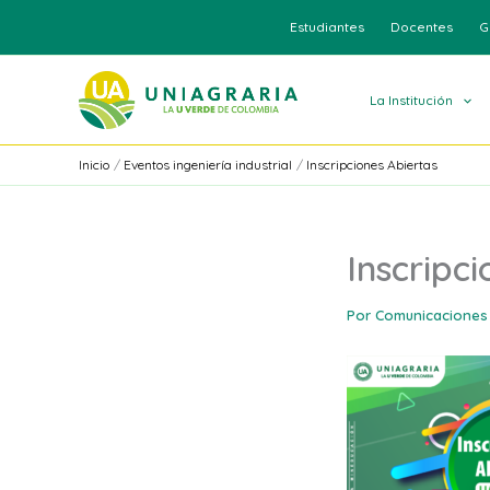
Ir
Estudiantes
Docentes
G
al
contenido
La Institución
Inicio
Eventos ingeniería industrial
Inscripciones Abiertas
Inscripc
Por
Comunicaciones