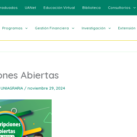
raduados
UANet
Educación Virtual
Biblioteca
Consultorios
Programas
Gestión Financiera
Investigación
Extensión
iones Abiertas
 UNIAGRARIA
/
noviembre 29, 2024