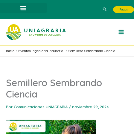
Ir
Buscar
Pagos
al
contenido
Inicio
Eventos ingeniería industrial
Semillero Sembrando Ciencia
Semillero Sembrando
Ciencia
Por
Comunicaciones UNIAGRARIA
/
noviembre 29, 2024