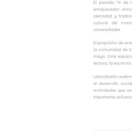
El pasado 14 de m
enriquecedor enc
identidad y tradic
cultural del muni
universidades.
El propósito de este
la comunidad de la
mayo. Este espacio 
lectura, la escritur
UNIAGRARIA reafirma
el desarrollo soc
actividades que se
importante esfuerzo