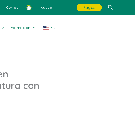
Buscar
Pagos
Correo
Ayuda
Formación
EN
en
atura con