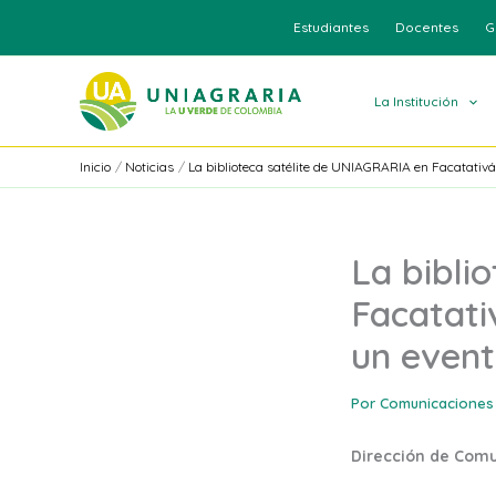
Ir
Estudiantes
Docentes
G
al
contenido
La Institución
Inicio
Noticias
La biblioteca satélite de UNIAGRARIA en Facatativá 
La bibli
Facatativ
un event
Por
Comunicaciones
Dirección de Com