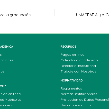
UNIAGRARIA celebra la graduación de 73 nuevos profesionales
CADÉMICA
RECURSOS
s
Pagos en línea
zaciones
Calendario académico
Directorio Institucional
dos
Trabaje con Nosotros
NORMATIVIDAD
EVO?
Reglamentos
pción en línea
Normas Institucionales
las Matrículas
Protección de Datos Persona
nanciero
Unión Universitaria