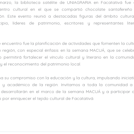
arzo, la biblioteca satélite de UNIAGRARIA en Facatativá fue 
uentro cultural en el que se compartió chocolate santafereñ
ión. Este evento reunió a destacadas figuras del ámbito cultur
cipio, líderes de patrimonio, escritores y representantes lite
 encuentro fue la planificación de actividades que fomenten la cultu
 región, con especial énfasis en la semana MACUÁ, que se celebr
permitirá fortalecer el vínculo cultural y literario en la comun
a y el reconocimiento del patrimonio local.
 su compromiso con la educación y la cultura, impulsando iniciat
ial y académico de la región. Invitamos a toda la comunidad a 
 desarrollarán en el marco de la semana MACUÁ y a participar 
 por enriquecer el tejido cultural de Facatativá.