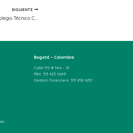
SIGUIENTE
UNIAGRARIA y el Colegio Técnico Comercial José de San Martín viven el Taller Vivencial Ecociem 2025-1
Bogotá – Colombia
Calle 170 # 54a – 10
PBX: 313 423 0649
Gestión Financiera: 313 458 6251
les