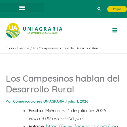
Ir
Buscar
Pagos
al
contenido
Inicio
Eventos
Los Campesinos hablan del Desarrollo Rural
Los Campesinos hablan del
Desarrollo Rural
Por
Comunicaciones UNIAGRARIA
/
julio 1, 2026
Fecha
: Miércoles 1 de julio de 2026 –
Hora 3:00 pm a 5:00 pm
Enlace
:
https://www.facebook.com/uag