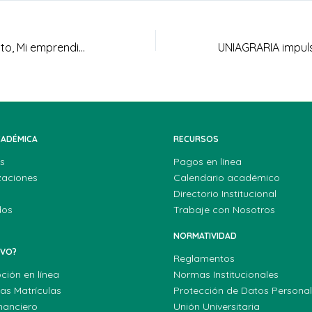
Mi Voz, Mi Propósito, Mi emprendimiento – Cap 11
CADÉMICA
RECURSOS
s
Pagos en línea
zaciones
Calendario académico
Directorio Institucional
dos
Trabaje con Nosotros
NORMATIVIDAD
EVO?
Reglamentos
pción en línea
Normas Institucionales
las Matrículas
Protección de Datos Persona
nanciero
Unión Universitaria