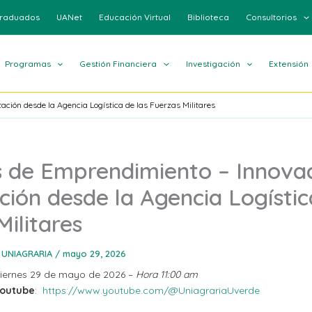
raduados
UANet
Educación Virtual
Biblioteca
Consultorios
Programas
Gestión Financiera
Investigación
Extensión
ción desde la Agencia Logística de las Fuerzas Militares
 de Emprendimiento – Innovac
ción desde la Agencia Logístic
Militares
 UNIAGRARIA
/
mayo 29, 2026
Viernes 29 de mayo de 2026 –
Hora 11:00 am
Youtube
:
https://www.youtube.com/@UniagrariaUverde