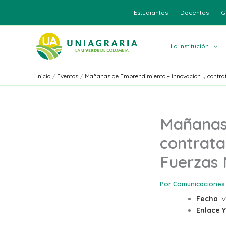
Ir
Estudiantes
Docentes
G
al
contenido
La Institución
Inicio
Eventos
Mañanas de Emprendimiento – Innovación y contrata
Mañanas
contrata
Fuerzas 
Por
Comunicaciones
Fecha
: 
Enlace 