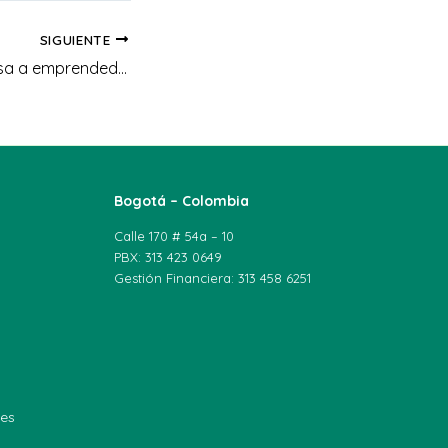
SIGUIENTE
UNIAGRARIA impulsa a emprendedoras de Cundinamarca: no se pierda la charla con ‘Yiyizoo’, influencer del campo
Bogotá – Colombia
Calle 170 # 54a – 10
PBX: 313 423 0649
Gestión Financiera: 313 458 6251
les