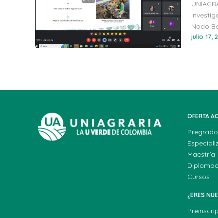
UNIAGRA
Investi
Nodo Bo
julio 17, 
OFERTA A
Pregrado
Especiali
Maestría
Diploma
Cursos
¿ERES NU
Preinscri