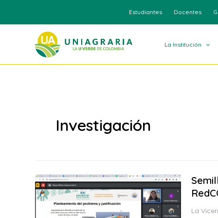
Ir
Estudiantes
Docentes
G
al
contenido
La Institución
Investigación
Semil
RedC
La Vicer