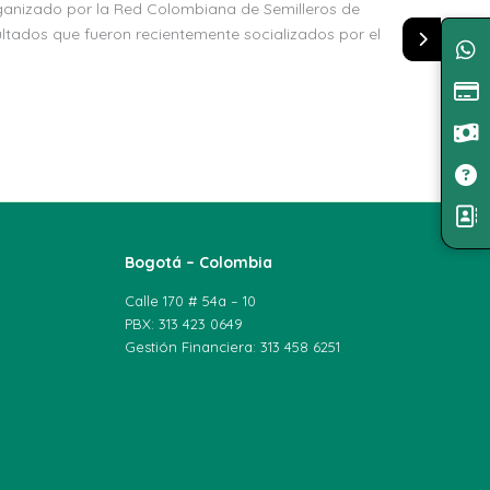
rganizado por la Red Colombiana de Semilleros de
ltados que fueron recientemente socializados por el
Bogotá – Colombia
Calle 170 # 54a – 10
PBX: 313 423 0649
Gestión Financiera: 313 458 6251