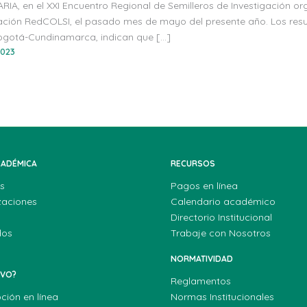
RIA, en el XXI Encuentro Regional de Semilleros de Investigación o
gación RedCOLSI, el pasado mes de mayo del presente año. Los resu
gotá-Cundinamarca, indican que […]
2023
CADÉMICA
RECURSOS
s
Pagos en línea
zaciones
Calendario académico
Directorio Institucional
dos
Trabaje con Nosotros
NORMATIVIDAD
EVO?
Reglamentos
pción en línea
Normas Institucionales