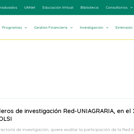
raduados
UANet
Educación Virtual
Biblioteca
Consultorios
Programas
Gestión Financiera
Investigación
Extensión
leros de investigación Red-UNIAGRARIA, en el 
OLSI
rectoría de investigación, quiere exaltar la participación de la Red I