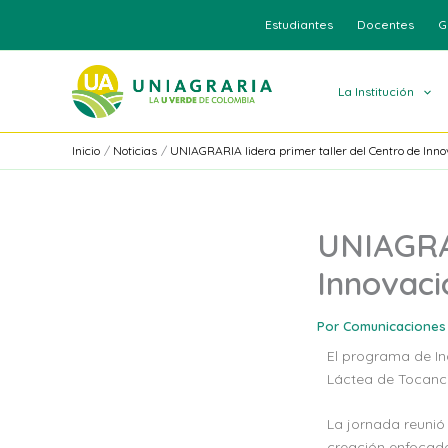
Ir
Estudiantes
Docentes
G
al
contenido
La Institución
Inicio
Noticias
UNIAGRARIA lidera primer taller del Centro de Inn
UNIAGRAR
Innovaci
Por
Comunicaciones
El programa de Ing
Láctea de Tocanci
La jornada reunió
creación enfocado 