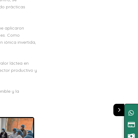
do prácticas
ue aplicaron
les. Como
 iónica invertida,
valor láctea en
ector productivo y
nible y la