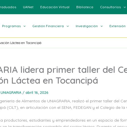
raduados
UANet
Educación Virtual
Biblioteca
Consultorios
Programas
Gestión Financiera
Investigación
Extensión
ovación Láctea en Tocancipá
IA lidera primer taller del C
ón Láctea en Tocancipá
 UNIAGRARIA
/
abril 16, 2026
eniería de Alimentos de UNIAGRARIA, realizó el primer taller del Ce
pá (CILT), en articulación con el SENA, FEDEGAN y el Colegio de la 
 a productores, estudiantes y emprendedores en un espacio de for
en la transformación sostenible del sector lácteo. Durante el encu