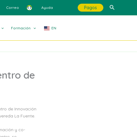
Buscar
Pagos
Correo
Ayuda
Formación
EN
entro de
ntro de Innovación
vereda La Fuente.
mación y co-
entro, se