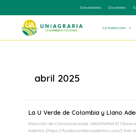
Ir
Estudiantes
Docentes
G
al
contenido
La Institución
abril 2025
La U Verde de Colombia y Llano Adent
Dirección de Comunicaciones UNIAGRARIA El Observat
Adentro (https://fundacionllanoadentro.com/) han da