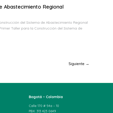
 de Abastecimiento Regional
Construcción del Sistema de Abastecimiento Regional
rimer Taller para la Construcción del Sistema de
Siguiente
→
Bogotá – Colombia
Calle 170 # 54a – 10
PBX: 313 423 0649