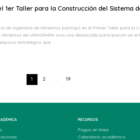
 el 1er Taller para la Construcción del Sistema
de Ingeniería de Alimentos participó en el Primer Taller para la 
 Alimentos de UNIAGRARIA tuvo una destacada participación en el P
 espacio estratégico que
1
2
...
19
CADÉMICA
RECURSOS
s
Pagos en línea
zaciones
Calendario académico