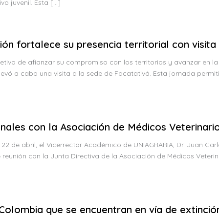
vo juvenil. Esta […]
ón fortalece su presencia territorial con visita
ivo de afianzar su compromiso con los territorios y avanzar en la
evó a cabo una visita a la sede de Facatativá. Esta jornada permiti
onales con la Asociación de Médicos Veterinar
de abril, el Vicerrector Académico de UNIAGRARIA, Dr. Juan Carlos R
eunión con la Junta Directiva de la Asociación de Médicos Veter
Colombia que se encuentran en vía de extinció