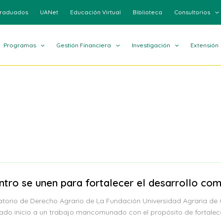
raduados
UANet
Educación Virtual
Biblioteca
Consultorios
Programas
Gestión Financiera
Investigación
Extensión
ro se unen para fortalecer el desarrollo comun
orio de Derecho Agrario de La Fundación Universidad Agraria de C
do inicio a un trabajo mancomunado con el propósito de fortalece