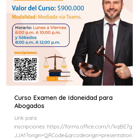
Curso Examen de Idoneidad para
Abogados
Link para
inscripciones: https://forms.office.com/r/kqBE7g
JJA1?origin=QRCode&qrcodeorigin=presentation