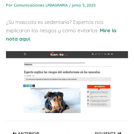
Por
Comunicaciones UNIAGRARIA
/
junio 5, 2025
¿Su mascota es sedentaria? Expertos nos
explicaron los riesgos y cómo evitarlos.
Mire la
nota aquí.
ANTERIOR
SIGUIENTE