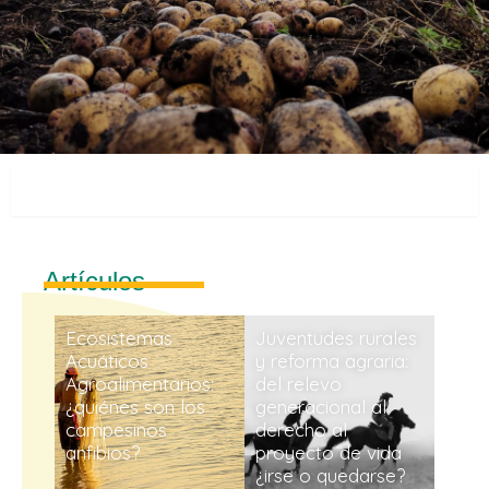
Artículos
Artículos
Ecosistemas
Juventudes rurales
Acuáticos
y reforma agraria:
Agroalimentarios:
del relevo
¿quiénes son los
generacional al
campesinos
derecho al
anfibios?
proyecto de vida
¿irse o quedarse?