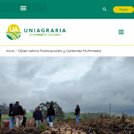
Ir
Buscar
Pagos
al
contenido
Inicio
Observatorio Publicaciones y Contenido Multimedia