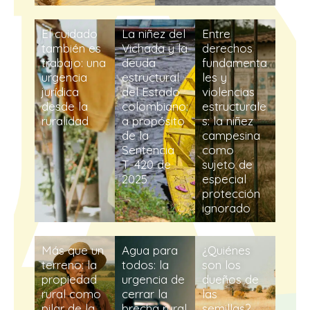
El cuidado
La niñez del
Entre
también es
Vichada y la
derechos
trabajo: una
deuda
fundamenta
urgencia
estructural
les y
jurídica
del Estado
violencias
desde la
colombiano:
estructurale
ruralidad
a propósito
s: la niñez
de la
campesina
Sentencia
como
T-420 de
sujeto de
2025
especial
protección
ignorado
Más que un
Agua para
¿Quiénes
terreno: la
todos: la
son los
propiedad
urgencia de
dueños de
rural como
cerrar la
las
pilar de la
brecha rural
semillas?