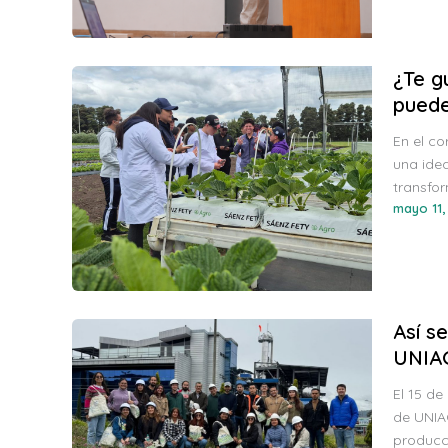
¿Te g
puede
En el co
una idea
transfor
mayo 11,
Así s
UNIA
El 15 de
de UNIAG
producc