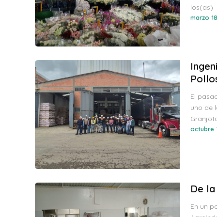
los(as)
marzo 18
Ingen
Pollo
El pasad
uno de l
Granjota
octubre 
De la
En un pa