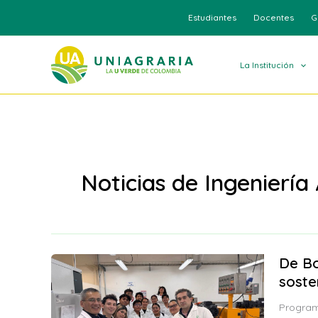
Ir
Estudiantes
Docentes
G
al
contenido
La Institución
Noticias de Ingeniería
De Bo
soste
Program