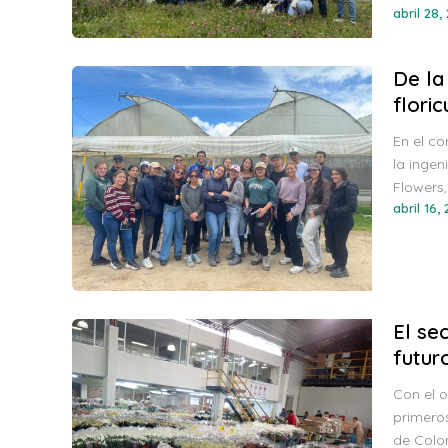
abril 28,
De la
flori
En el c
la ingen
Flowers
abril 16,
El se
futur
Con el o
primeros
de Colo