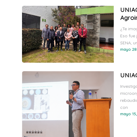
UNIAG
Agroi
¿Te ima
Eso fue 
SENA, un
mayo 28
UNIAG
Investi
microor
rebaudia
con
mayo 15,