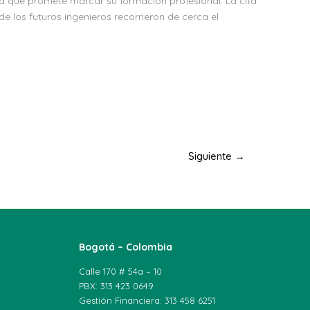
ia que promete marcar su formación profesional. La cita
 los futuros ingenieros recorrieron de cerca el
Siguiente
→
Bogotá – Colombia
Calle 170 # 54a – 10
PBX: 313 423 0649
Gestión Financiera: 313 458 6251