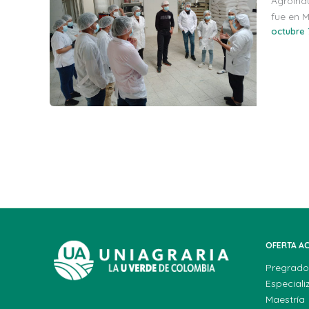
Agroindu
fue en M
octubre 
OFERTA A
Pregrado
Especiali
Maestría