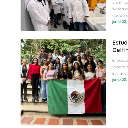
científi
busca a
coopera
junio 23,
Estud
Delfí
El pasad
Programa
iniciati
junio 23,