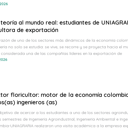
 2026
 teoría al mundo real: estudiantes de UNIAGRARI
cultora de exportación
orazón de uno de los sectores más dinámicos de la economía colom
iería no solo se estudia: se vive, se recorre y se proyecta hacia el 
, considerada una de las compañías líderes en la exportación de
 2026
ctor floricultor: motor de la economía colombi
os(as) ingenieros (as)
bjetivo de acercar a los estudiantes a uno de los sectores agroindu
 semestres de Ingeniería Agroindustrial, Ingeniería Ambiental e Inge
mbia-UNIAGRARIA realizaron una visita académica a la empresa exp