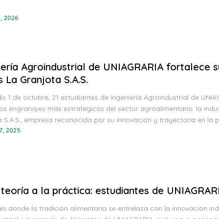
, 2026
iería Agroindustrial de UNIAGRARIA fortalece su
s La Granjota S.A.S.
o 1 de octubre, 21 estudiantes de Ingeniería Agroindustrial de UNI
os engranajes más estratégicos del sector agroalimentario: la indu
 S.A.S., empresa reconocida por su innovación y trayectoria en la
7, 2025
 teoría a la práctica: estudiantes de UNIAGRARI
ís donde la tradición alimentaria se entrelaza con la innovación ind