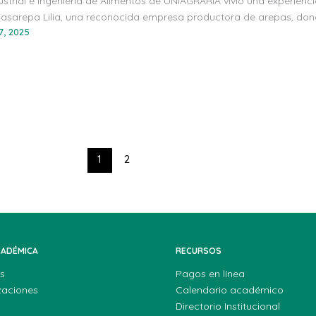
strial e Ingeniería de Alimentos de UNIAGRARIA vivió una experienc
asarepa Lilia, una reconocida empresa productora de arepas, donde
7, 2025
1
2
CADÉMICA
RECURSOS
s
Pagos en línea
zaciones
Calendario académico
Directorio Institucional