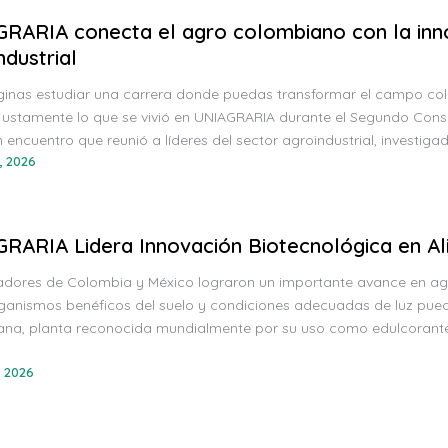
RARIA conecta el agro colombiano con la innova
ndustrial
ginas estudiar una carrera donde puedas transformar el campo col
justamente lo que se vivió en UNIAGRARIA durante el Segundo Consej
 encuentro que reunió a líderes del sector agroindustrial, investiga
, 2026
RARIA Lidera Innovación Biotecnológica en Al
gadores de Colombia y México lograron un importante avance en ag
ganismos benéficos del suelo y condiciones adecuadas de luz puede
na, planta reconocida mundialmente por su uso como edulcorante na
 2026