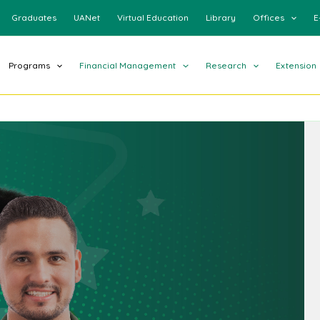
Graduates
UANet
Virtual Education
Library
Offices
E
Programs
Financial Management
Research
Extension