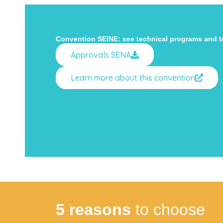
Convention SEINE: see technical programs and t
Approvals SENA
Learn more about this convention
5 reasons
to choose