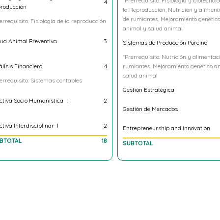
Biología Aplicada a Ciencias
SOPHOMORE ACADEMIC PERIOD
Pecuarias
URSE
CR
ctica Profesional
13
Química Aplicada a Ciencias
Pecuarias
errequisito: Todos los cursos de primero
noveno semestre
BTOTAL
13
Introducción Sistema de
Producción Pecuaria Sostenible
TAL CREDITS PROGRAM
175
Expresión Oral y escrita
Philosophy Uniagrarista
SUBTOTAL