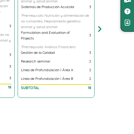
*Prerrequisito:Bioqu
3
*Prerrequisito:Química Aplicada, Ciencias
Pecuarias
Pastos y Forrajes
3
Edafología
3
Fundamentos de Ec
Teoría General de Sistemas
3
Introduction to the 
3
Constitución Polític
Organizaciones
3
2
Sustainability and 
2
Impact
Elective Interdisciplinary l
2
16
SUBTOTAL
SUBTOTAL
18