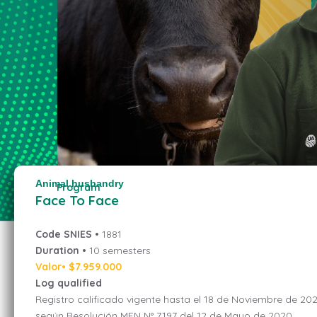
Animal husbandry
Program
Face To Face
Code SNIES •
1881
Duration •
10 semesters
Valor• $7.959.000
Log qualified
Registro calificado vigente hasta el 18 de Noviembre de 20
según Resolución MEN N° 7197 del 12 de Mayo de 2020