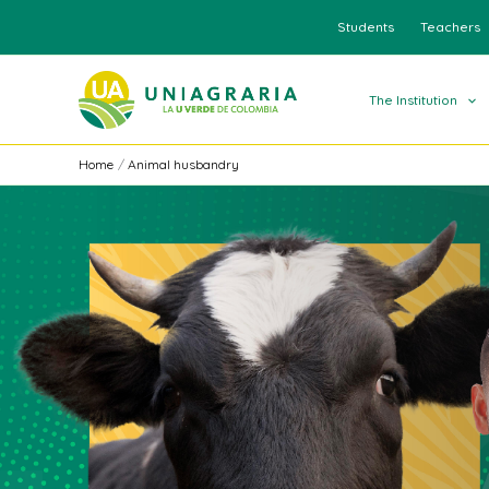
Skip
Students
Teachers
to
content
The Institution
Home
Animal husbandry