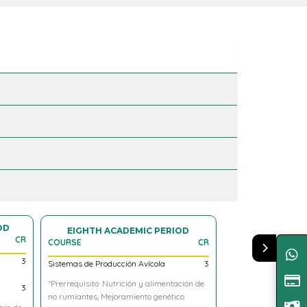
SECOND ACADEMIC PERIOD
THIRD ACA
D
COURSE
CR
COURSE
CR
Morfofisiología Animal
4
Biostatistics
3
Bioquímica Metabóli
Bioquímica General
3