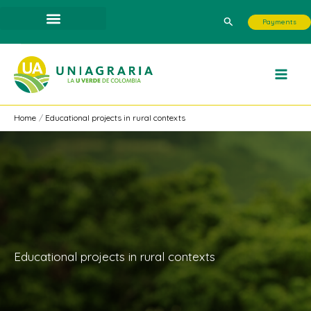
Skip
Search
Payments
to
content
Home
Educational projects in rural contexts
Educational projects in rural contexts