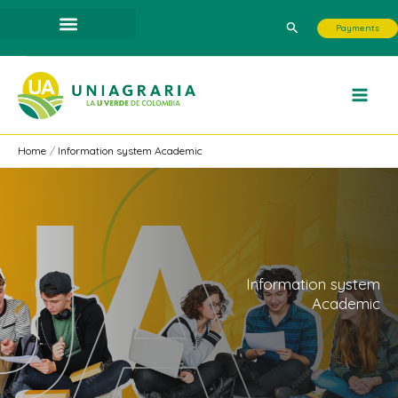
Skip
Search
Payments
to
content
Home
Information system Academic
Information system
Academic