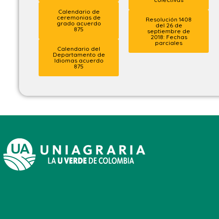
Calendario de
ceremonias de
Resolución 1408
grado acuerdo
del 26 de
875
septiembre de
2018: Fechas
parciales
Calendario del
Departamento de
Idiomas acuerdo
875