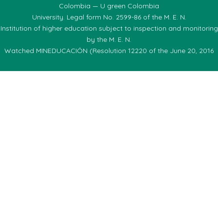
Colombia — U green Colombia
University. Legal form No. 2599-86 of the M. E. N.
Institution of higher education subject to inspection and monitoring
by the M. E. N.
Watched MINEDUCACIÓN (Resolution 12220 of the June 20, 2016