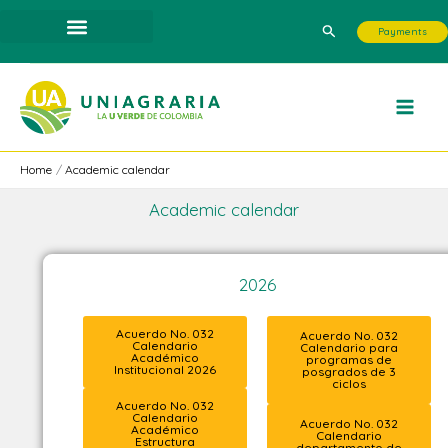
Skip
Search
Payments
to
content
Home
Academic calendar
Academic calendar
2026
Acuerdo No. 032
Acuerdo No. 032
Calendario
Calendario para
Académico
programas de
Institucional 2026
posgrados de 3
ciclos
Acuerdo No. 032
Calendario
Acuerdo No. 032
Académico
Calendario
Estructura
departamento de