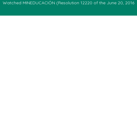
Watched MINEDUCACIÓN (Resolution 12220 of the June 20, 2016