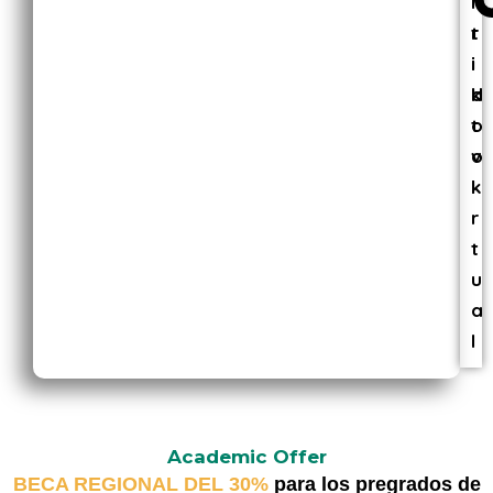
r
r
t
i
i
d
k
o
t
v
o
i
k
r
t
u
a
l
Academic Offer
BECA REGIONAL DEL 30%
para los pregrados de