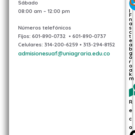
Sábado
I
08:00 am – 12:00 pm
F
n
a
s
Números telefónicos
c
t
Fijos: 601-890-0732
• 601-890-0737
e
a
Celulares: 314-200-6259
• 313-294-8152
b
g
admisionesuaf@uniagraria.edu.co
o
r
o
a
k
m
R
e
c
o