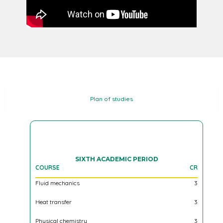
Plan of studies
CO
Mas
CR
SIXTH ACADEMIC PERIOD
COURSE
CR
Ope
2
Fluid mechanics
3
Nut
3
Heat transfer
3
Foo
2
Physical chemistry
3