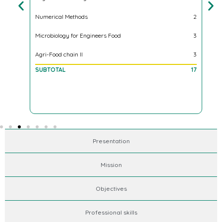
Agr
3
Numerical Methods
2
For
3
Microbiology for Engineers Food
3
Reg
2
Agri-Food chain ll
3
SU
2
SUBTOTAL
17
17
Presentation
Mission
Objectives
Professional skills