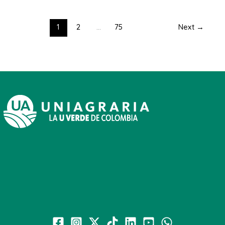
1
2
…
75
Next
→