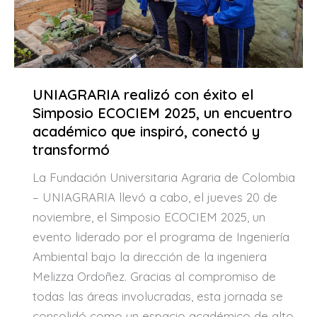
UNIAGRARIA realizó con éxito el
Simposio ECOCIEM 2025, un encuentro
académico que inspiró, conectó y
transformó
La Fundación Universitaria Agraria de Colombia
– UNIAGRARIA llevó a cabo, el jueves 20 de
noviembre, el Simposio ECOCIEM 2025, un
evento liderado por el programa de Ingeniería
Ambiental bajo la dirección de la ingeniera
Melizza Ordoñez. Gracias al compromiso de
todas las áreas involucradas, esta jornada se
consolidó como un espacio académico de alto