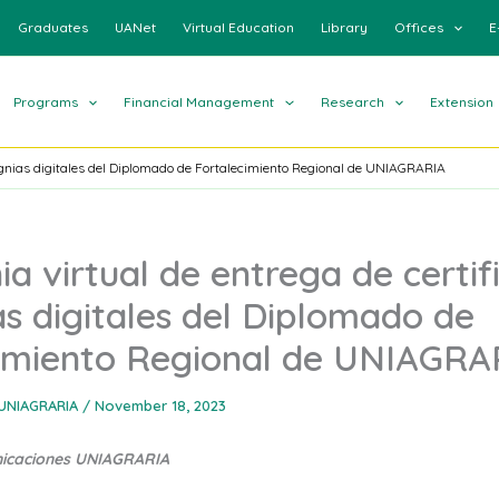
Graduates
UANet
Virtual Education
Library
Offices
E
Programs
Financial Management
Research
Extension
signias digitales del Diplomado de Fortalecimiento Regional de UNIAGRARIA
a virtual de entrega de certif
ias digitales del Diplomado de
cimiento Regional de UNIAGRA
UNIAGRARIA
/
November 18, 2023
nicaciones UNIAGRARIA