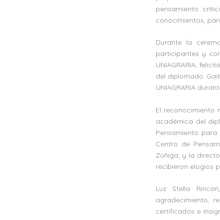
pensamiento críti
conocimientos, para 
Durante la ceremo
participantes y co
UNIAGRARIA, felicit
del diplomado. Gait
UNIAGRARIA durant
El reconocimiento 
académica del diplo
Pensamiento para l
Centro de Pensami
Zúñiga; y la direct
recibieron elogios 
Luz Stella Rincó
agradecimiento, r
certificados e insi