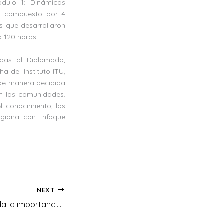
ódulo 1: Dinámicas
tá compuesto por 4
es que desarrollaron
a 120 horas.
adas al Diplomado,
a del Instituto ITU,
r de manera decidida
on las comunidades.
l conocimiento, los
egional con Enfoque
NEXT
UNIAGRARIA aborda la importancia del liderazgo femenino en el VII Congreso Internacional de Desarrollo Empresarial