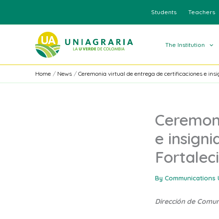
Skip
Students
Teachers
to
content
The Institution
Home
News
Ceremonia virtual de entrega de certificaciones e in
Ceremoni
e insign
Fortale
By
Communications 
Dirección de Comu