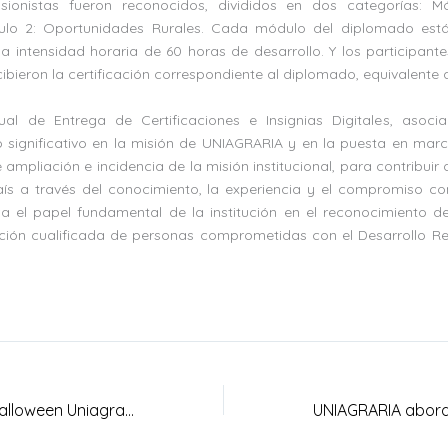
nsionistas fueron reconocidos, divididos en dos categorías: M
ódulo 2: Oportunidades Rurales. Cada módulo del diplomado es
 intensidad horaria de 60 horas de desarrollo. Y los participant
ieron la certificación correspondiente al diplomado, equivalente 
ual de Entrega de Certificaciones e Insignias Digitales, asoci
 significativo en la misión de UNIAGRARIA y en la puesta en march
ampliación e incidencia de la misión institucional, para contribui
país a través del conocimiento, la experiencia y el compromiso c
za el papel fundamental de la institución en el reconocimiento de
ción cualificada de personas comprometidas con el Desarrollo R
Celebración de Halloween Uniagraria 2023