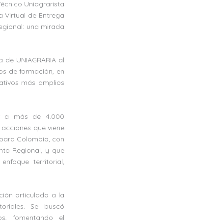
Técnico Uniagrarista
a Virtual de Entrega
Regional: una mirada
ia de UNIAGRARIA al
los de formación, en
ativos más amplios
er a más de 4.000
s acciones que viene
s para Colombia, con
nto Regional, y que
nfoque territorial,
ción articulado a la
toriales. Se buscó
os, fomentando el