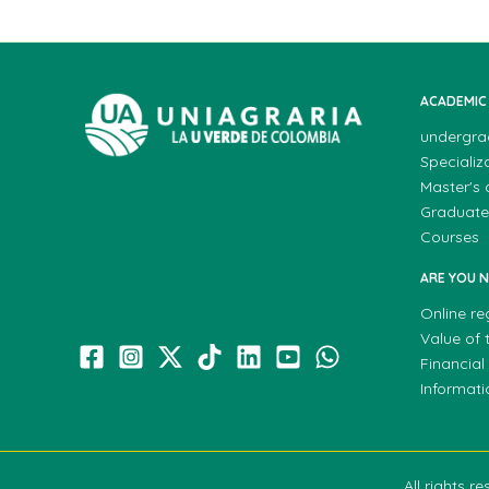
ACADEMIC
undergra
Specializ
Master's
Graduate
Courses
ARE YOU 
Online re
Value of t
Financial
Informat
All rights 