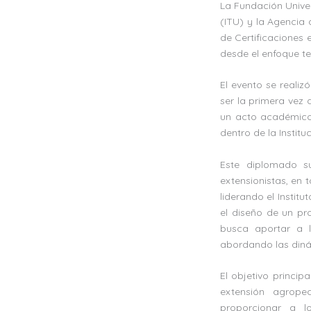
La Fundación Univer
(ITU) y la Agencia 
de Certificaciones 
desde el enfoque te
El evento se reali
ser la primera vez 
un acto académico
dentro de la Instituc
Este diplomado s
extensionistas, en 
liderando el Instit
el diseño de un pr
busca aportar a la
abordando las diná
El objetivo princip
extensión agropec
proporcionar a l