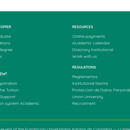
 OFFER
RESOURCES
duate
Online payments
ations
Academic calendar
 degree
Directory Institutional
s
Work with us
REGULATIONS
NEW?
Reglamentos
gistration
Institutional Norms
he Tuition
Protección de Datos Persona
 Support
Union University
ion system Academic
Recruitment
reserved of the Fundación Universitaria Agraria de Colombia — U gr