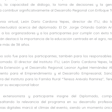
co, la capacidad de diálogo, la toma de decisiones y la ge
contribuir significativamente al Desarrollo Regional con Enfoque Ter
nia virtual, León Darío Cardona Yepes, director de ITU, dio l
ntextualizó acerca del diplomado. El Dr. Jorge Orlando Gaitán Ar
ó a los organizadores y a los participantes por cumplir con éxito 
án destacó la importancia de la educación centrada en el agro, re
e más de 38 años.
no solo fue para los participantes; también para los responsables
mado. El director del Instituto ITU, León Darío Cardona Yepes; l
a Extensión y el Desarrollo Regional, Leonor Aydeé Hernández A
ento para el Emprendimiento y el Desarrollo Empresarial, San
ora del Instituto para la Familia Rural “Teresa Arévalo Ramírez”, Ter
por su excepcional labor.
n, extensionista y participante insigne del Diplomado, comp
esaltando la relevancia del programa en su desarrollo profesio
gnias digitales marcó el clímax del evento, siendo un momento ún