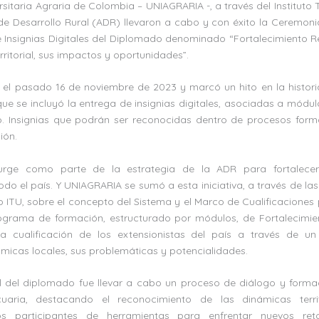
sitaria Agraria de Colombia – UNIAGRARIA -, a través del Instituto 
de Desarrollo Rural (ADR) llevaron a cabo y con éxito la Ceremoni
e Insignias Digitales del Diplomado denominado “Fortalecimiento 
rritorial, sus impactos y oportunidades”.
zó el pasado 16 de noviembre de 2023 y marcó un hito en la histor
que se incluyó la entrega de insignias digitales, asociadas a módu
. Insignias que podrán ser reconocidas dentro de procesos form
ión.
urge como parte de la estrategia de la ADR para fortalec
todo el país. Y UNIAGRARIA se sumó a esta iniciativa, a través de la
uto ITU, sobre el concepto del Sistema y el Marco de Cualificacione
ograma de formación, estructurado por módulos, de Fortalecimie
 cualificación de los extensionistas del país a través de un e
micas locales, sus problemáticas y potencialidades.
al del diplomado fue llevar a cabo un proceso de diálogo y forma
uaria, destacando el reconocimiento de las dinámicas terri
os participantes de herramientas para enfrentar nuevos ret