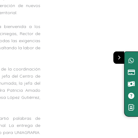
neración de nuevos
ritorial.
a bienvenida a los
ciniegas, Rector de
todas las exigencias
saltando la labor de
 de la coordinación
a jefa del Centro de
humada; la jefa del
dra Patricia Amado
esa López Gutiérrez,
artió palabras de
nal. La entrega de
ico para UNIAGRARIA.