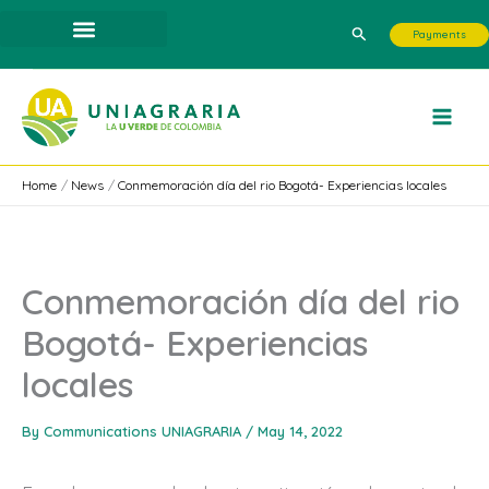
Skip
Search
Payments
to
content
Home
News
Conmemoración día del rio Bogotá- Experiencias locales
Conmemoración día del rio
Bogotá- Experiencias
locales
By
Communications UNIAGRARIA
/
May 14, 2022