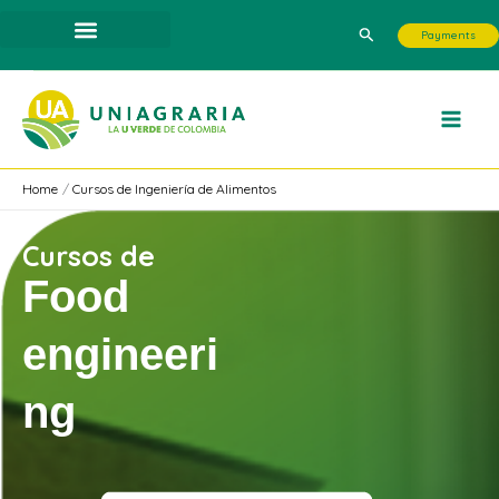
Skip
Search
Payments
to
content
Home
Cursos de Ingeniería de Alimentos
Cursos de
Food
engineeri
ng