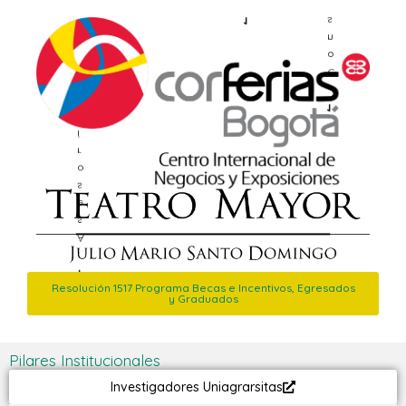
.
u
i
1
s
d
n
í
o
r
C
u
.
j
1
a
í
r
o
s
e
s
A
.
1
Resolución 1517 Programa Becas e Incentivos, Egresados
y Graduados
Pilares Institucionales
Investigadores Uniagrarsitas