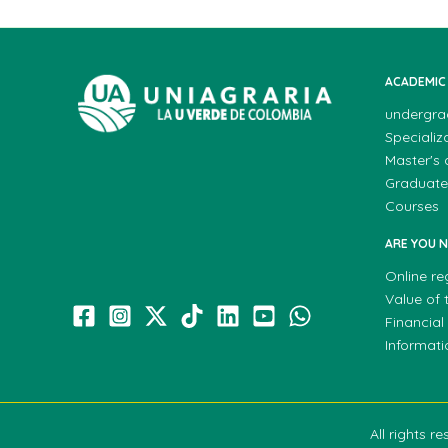
ACADEMIC
undergra
Specializ
Master's
Graduate
Courses
ARE YOU 
Online re
Value of t
Financial
Informat
All rights 