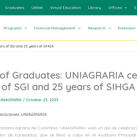
Graduates
UANet
Virtual Education
Library
Offices
E
Programs
Financial Management
Research
Extension
rs of SGI and 25 years of SIHGA
of Graduates: UNIAGRARIA ce
 of SGI and 25 years of SIHGA
UNIAGRARIA
/
October 23, 2023
nicaciones UNIAGRARIA
sitaria Agraria de Colombia -UNIAGRARIA- vivió un día de celebrac
tro de Egresados, que se llevó a cabo en el Auditorio Principal d