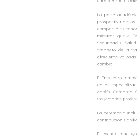
caracterizan a UNI
La parte académic
prospectiva de los 
compartió su conoc
mientras que el Dr
Seguridad y Salud 
“Impacto de la tra
ofrecieron valiosa
cambio.
El Encuentro tambi
de las especializac
Adolfo Camargo Gu
trayectorias profes
La ceremonia incl
contribución signif
El evento concluyó