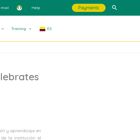
Search
Payments
-mail
Help
Training
ES
lebrates
ión y aprendizaje en
e la institución el