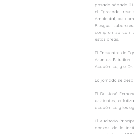
pasado sábado 21 d
el Egresado, reuni
Ambiental, así com
Riesgos Laborale
compromiso con la
estas áreas.
El Encuentro de Egr
Asuntos Estudiantil
Académico, y el Dr.
La jornada se desar
El Dr. José Ferna
asistentes, enfat
académica y los eg
El Auditorio Princi
danzas de la Insti