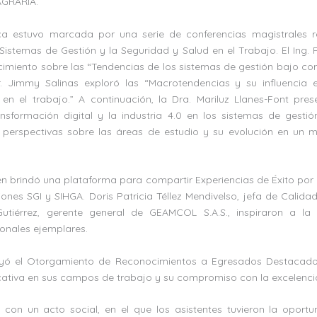
AGRARIA.
a estuvo marcada por una serie de conferencias magistrales r
Sistemas de Gestión y la Seguridad y Salud en el Trabajo. El Ing.
imiento sobre las “Tendencias de los sistemas de gestión bajo con
. Jimmy Salinas exploró las “Macrotendencias y su influencia 
en el trabajo.” A continuación, la Dra. Mariluz Llanes-Font pres
nsformación digital y la industria 4.0 en los sistemas de gestió
s perspectivas sobre las áreas de estudio y su evolución en un
én brindó una plataforma para compartir Experiencias de Éxito por
iones SGI y SIHGA. Doris Patricia Téllez Mendivelso, jefa de Calida
tiérrez, gerente general de GEAMCOL S.A.S., inspiraron a la
ionales ejemplares.
uyó el Otorgamiento de Reconocimientos a Egresados Destacado
icativa en sus campos de trabajo y su compromiso con la excelenci
 con un acto social, en el que los asistentes tuvieron la oport