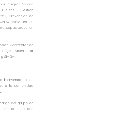
 de Integración con
, Higiene y Gestión
nte y Prevención de
 UNIAGRARIA en su
nte capacitados en
obar, vicerrector de
s Reyes, vicerrector
 y SIHGA.
a bienvenida a los
 para la comunidad
s.
a cargo del grupo de
queza artística que