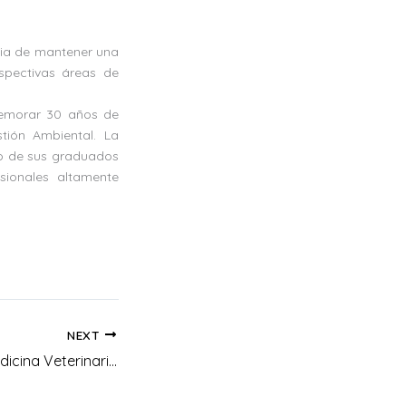
ncia de mantener una
spectivas áreas de
memorar 30 años de
tión Ambiental. La
o de sus graduados
ionales altamente
NEXT
Estudiantes de Medicina Veterinaria de UNIAGRARIA en los IALAs, abriendo camino a futuro para la construcción colectiva del conocimiento con el campesinado colombiano