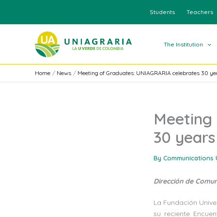
Skip
Students
Teachers
to
content
The Institution
Home
News
Meeting of Graduates: UNIAGRARIA celebrates 30 yea
Meeting 
30 years
By
Communications 
Dirección de Comu
La Fundación Univer
su reciente Encuen