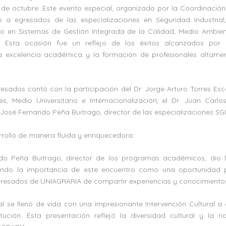
e octubre. Este evento especial, organizado por la Coordinación
ó a egresados de las especializaciones en Seguridad Industrial
o en Sistemas de Gestión Integrada de la Calidad, Medio Ambie
s. Esta ocasión fue un reflejo de los éxitos alcanzados por
 excelencia académica y la formación de profesionales altame
esados contó con la participación del Dr. Jorge Arturo Torres Esc
es, Medio Universitario e Internacionalización, el Dr. Juan Carlo
 José Fernando Peña Buitrago, director de las especializaciones SGI
rolló de manera fluida y enriquecedora:
ndo Peña Buitrago, director de los programas académicos, dio l
izando la importancia de este encuentro como una oportunidad
resados de UNIAGRARIA de compartir experiencias y conocimiento
pal se llenó de vida con una impresionante Intervención Cultural 
tución. Esta presentación reflejó la diversidad cultural y la ri