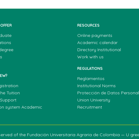
 OFFER
RESOURCES
duate
Online payments
ations
Academic calendar
 degree
Directory Institutional
s
Work with us
REGULATIONS
NEW?
Reglamentos
gistration
Institutional Norms
he Tuition
Protección de Datos Persona
 Support
Union University
ion system Academic
Recruitment
reserved of the Fundación Universitaria Agraria de Colombia — U gr