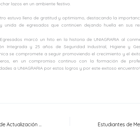
echar lazos en un ambiente festivo.
ntro estuvo lleno de gratitud y optimismo, destacando la importa
y unida de egresados que continúen dejando huella en sus re
 Egresados marcó un hito en la historia de UNIAGRARIA al con
ón Integrada y 25 años de Seguridad Industrial, Higiene y Ges
ca se compromete a seguir promoviendo el crecimiento y el éxit
deros, en un compromiso continuo con la formación de profes
idades a UNIAGRARIA por estos logros y por este exitoso encuentro!
Exitosa Jornada de Actualización Profesional para Egresados en Uniagraria Facatativá