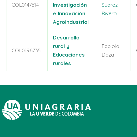
COL0147614
Investigación
Suarez
e Innovación
Rivero
Agroindustrial
Desarrollo
rural y
Fabiola
COL0196735
Educaciones
Daza
rurales