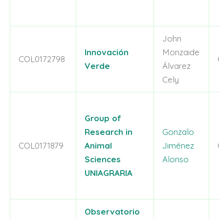
John
Innovación
Monzaide
COL0172798
Verde
Álvarez
Cely
Group of
Research in
Gonzalo
COL0171879
Animal
Jiménez
Sciences
Alonso
UNIAGRARIA
Observatorio