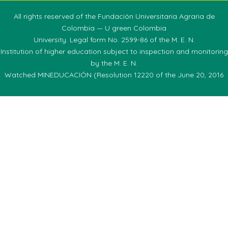
All rights reserved of the Fundación Universitaria Agraria de
Colombia — U green Colombia
University. Legal form No. 2599-86 of the M. E. N.
Institution of higher education subject to inspection and monitoring
by the M. E. N.
Watched MINEDUCACIÓN (Resolution 12220 of the June 20, 2016