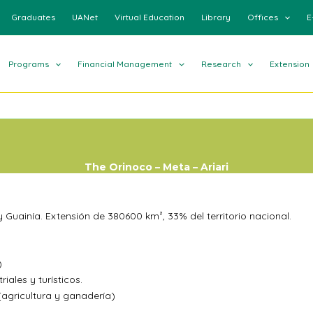
Graduates
UANet
Virtual Education
Library
Offices
E
Programs
Financial Management
Research
Extension
The Orinoco – Meta – Ariari
Guainía. Extensión de 380600 km², 33% del territorio nacional.
)
iales y turísticos.
agricultura y ganadería)
.