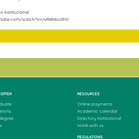
o institucional
utube.com/watch?v=UvRI8douXh0
 OFFER
RESOURCES
duate
Online payments
ations
Academic calendar
 degree
Directory Institutional
s
Work with us
REGULATIONS