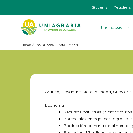
Skip
Students
Teachers
to
content
The Institution
Home
The Orinoco – Meta – Ariari
Arauca, Casanare, Meta, Vichada, Guaviare y 
Economy
Recursos naturales (hidrocarburos
Potenciales energéticos, agroindustr
Producción primaria de alimentos (
Población: 1,7 millones de personas