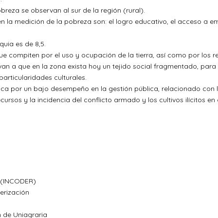
reza se observan al sur de la región (rural).
la medición de la pobreza son: el logro educativo, el acceso a em
uia es de 8,5.
e compiten por el uso y ocupación de la tierra, así como por los re
an a que en la zona exista hoy un tejido social fragmentado, para 
articularidades culturales.
taca por un bajo desempeño en la gestión pública, relacionado con l
ecursos y la incidencia del conflicto armado y los cultivos ilícitos en
s (INCODER)
erización
 de Uniagraria