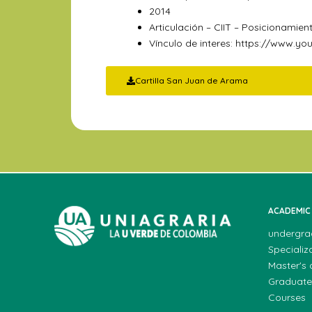
2014
Articulación – CIIT – Posicionamient
Vínculo de interes:
https://www.yo
Cartilla San Juan de Arama
ACADEMIC
undergra
Specializ
Master's
Graduate
Courses