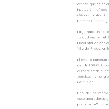
evento, que se cele
institución: Alfred
Orlando Gaitán Arci
Ramírez Rubiano y 
La jornada inició 
fundadores en el S
Eucaristía de acció
Villa del Prado, en 
El evento continuó
de UNIAGRARIA, por
durante estas cuatr
Jurídica, homenaje
institución.
Uno de los momen
excolaboradores y 
primeros 40 años 