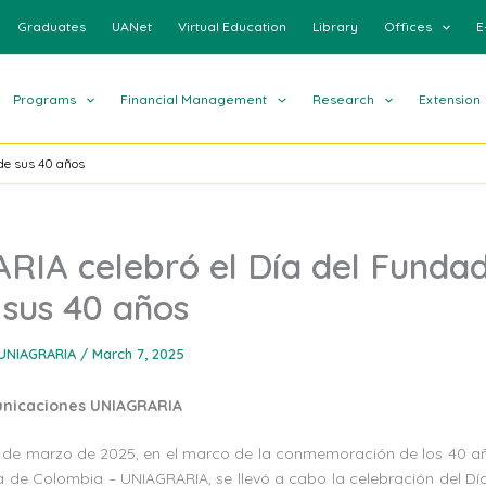
Graduates
UANet
Virtual Education
Library
Offices
E
Programs
Financial Management
Research
Extension
de sus 40 años
IA celebró el Día del Fundad
sus 40 años
UNIAGRARIA
/
March 7, 2025
unicaciones UNIAGRARIA
7 de marzo de 2025, en el marco de la conmemoración de los 40 a
ia de Colombia – UNIAGRARIA, se llevó a cabo la celebración del Dí