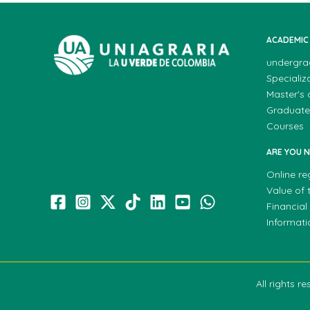
ACADEMIC
undergra
Specializ
Master's
Graduate
Courses
ARE YOU 
Online re
Value of t
Financial
Informat
All rights 