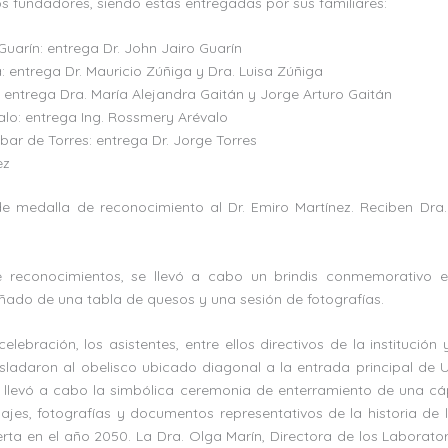
s fundadores, siendo estas entregadas por sus familiares:
 Guarín: entrega Dr. John Jairo Guarín
a: entrega Dr. Mauricio Zúñiga y Dra. Luisa Zúñiga
: entrega Dra. María Alejandra Gaitán y Jorge Arturo Gaitán
alo: entrega Ing. Rossmery Arévalo
bar de Torres: entrega Dr. Jorge Torres
ez
 medalla de reconocimiento al Dr. Emiro Martínez. Reciben Dra.
e reconocimientos, se llevó a cabo un brindis conmemorativo e
do de una tabla de quesos y una sesión de fotografías.
lebración, los asistentes, entre ellos directivos de la institució
sladaron al obelisco ubicado diagonal a la entrada principal de
e llevó a cabo la simbólica ceremonia de enterramiento de una cáp
jes, fotografías y documentos representativos de la historia de la
erta en el año 2050. La Dra. Olga Marín, Directora de los Laborat