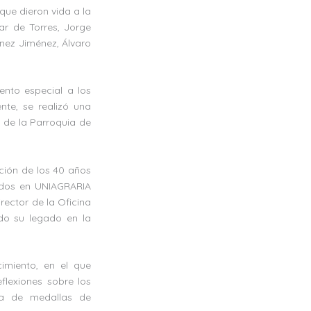
que dieron vida a la
bar de Torres, Jorge
ínez Jiménez, Álvaro
ento especial a los
nte, se realizó una
, de la Parroquia de
ción de los 40 años
rados en UNIAGRARIA
rector de la Oficina
ndo su legado en la
miento, en el que
flexiones sobre los
ega de medallas de