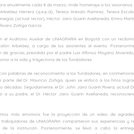
bra anualmente cada 8 de marzo, rinde homenaje a los visionarios 
o Arbeláez Herrera (q.e.p.d), Teresa Arévalo Ramírez, Teresa Esco
niegas (actual rector), Héctor Jairo Guarín Avellaneda, Emiro Mart
Álvaro Zúñiga García.
en el Auditorio Auxiliar de UNIAGRARIA en Bogotá con un recibimi
alón Arbeláez, a cargo de los asistentes al evento. Posteriorme
n de gracias, presidida por el padre Luis Alfonso Moyano Alvarado
honor a la vida y trayectoria de los fundadores.
 con palabras de reconocimiento a los fundadores, en conmemora
 parte del Dr. Mauricio Zúñiga, quien se enfocó a los hitos log
o décadas. Seguidamente, el Dr. John Jairo Guarín Rivera, actual Di
ó a su padre, el Dr. Héctor Jairo Guarín Avellaneda, reconocie
tos más emotivos fue la proyección de un video de agradeci
trabajadores de UNIAGRARIA compartieron sus experiencias y re
de la institución. Posteriormente, se llevó a cabo la entr