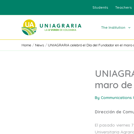
Skip
Students
Teachers
to
content
The Institution
Home
News
UNIAGRARIA celebró el Día del Fundador en el maro 
UNIAGRAR
maro de 
By
Communications 
Dirección de Com
El pasado viernes 
Universitaria Agrar