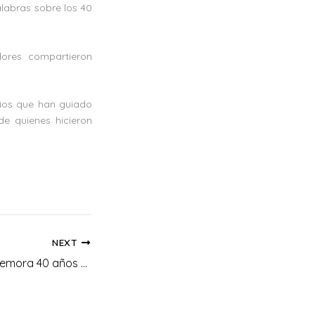
alabras sobre los 40
ores compartieron
pios que han guiado
de quienes hicieron
NEXT
UNIAGRARIA conmemora 40 años de historia en el Día del Fundador