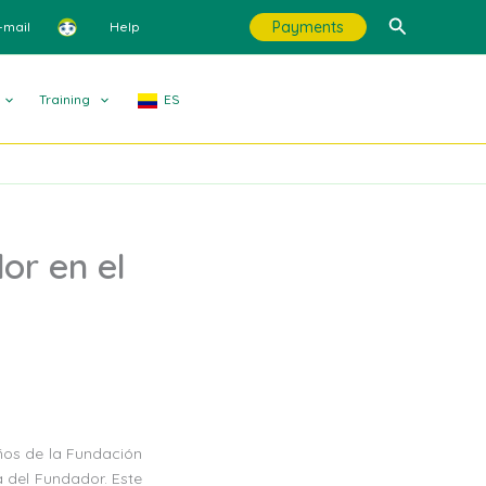
Search
Payments
-mail
Help
Training
ES
or en el
ños de la Fundación
a del Fundador. Este