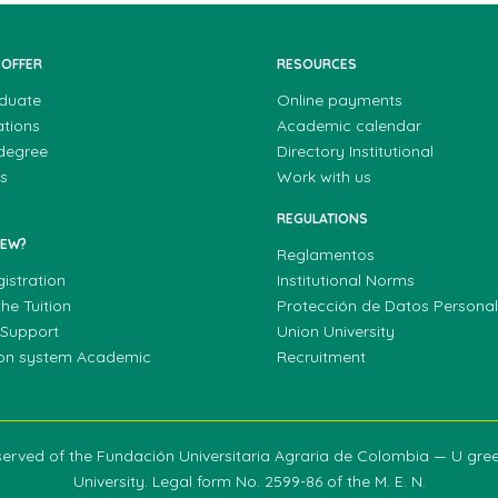
 OFFER
RESOURCES
duate
Online payments
ations
Academic calendar
 degree
Directory Institutional
s
Work with us
REGULATIONS
NEW?
Reglamentos
gistration
Institutional Norms
he Tuition
Protección de Datos Persona
 Support
Union University
ion system Academic
Recruitment
reserved of the Fundación Universitaria Agraria de Colombia — U gr
University. Legal form No. 2599-86 of the M. E. N.