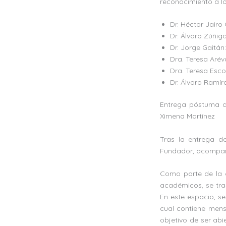
reconocimiento a lo
Dr. Héctor Jairo
Dr. Álvaro Zúñig
Dr. Jorge Gaitán
Dra. Teresa Arév
Dra. Teresa Esco
Dr. Álvaro Ramír
Entrega póstuma de
Ximena Martínez
Tras la entrega d
Fundador, acompaña
Como parte de la ce
académicos, se tra
En este espacio, s
cual contiene mensa
objetivo de ser abi