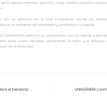
o de la cápsula, mientras que el Dr. Jorge Gaitán compartió unas p
ón.
yó con un almuerzo en el Club Compensar, donde los fundad
dos en un ambiente de fraternidad y gratitud por su legado.
ón, UNIAGRARIA reafirma su compromiso con los valores y princi
ante estas cuatro décadas, destacando la visión y el esfuerzo 
ción de la institución.
UNIAGRARIA fortalece el bienestar animal en fincas ganaderas con el proyecto FONTAGRO