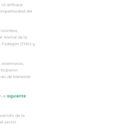
n un enfoque
ompetitividad del
 Colombia,
r Animal de la
a, Fedegan (FNG) y
veterinarios,
ticiparon
ones de bienestar
n el
siguiente
arrollo de la
l sector.