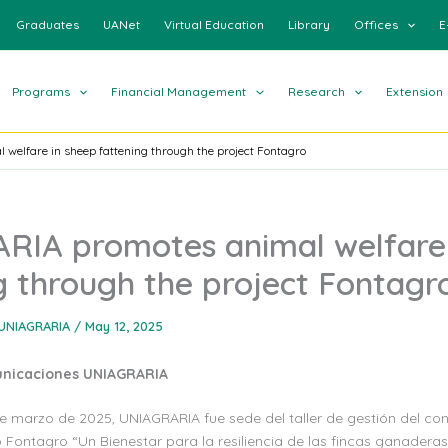
Graduates
UANet
Virtual Education
Library
Offices
E
Programs
Financial Management
Research
Extension
elfare in sheep fattening through the project Fontagro
RIA promotes animal welfare 
g through the project Fontagr
UNIAGRARIA
/
May 12, 2025
unicaciones UNIAGRARIA
e marzo de 2025, UNIAGRARIA fue sede del taller de gestión del con
Fontagro “Un Bienestar para la resiliencia de las fincas ganadera