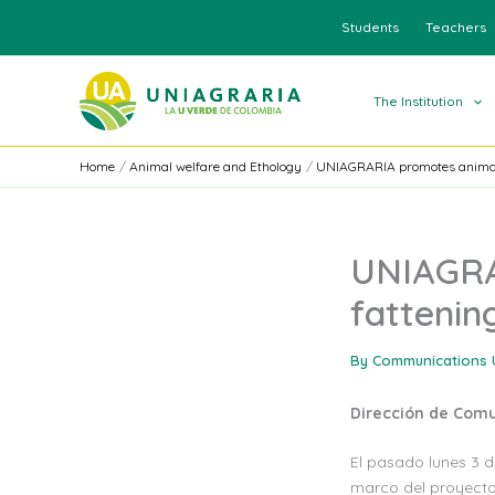
Skip
Students
Teachers
to
content
The Institution
Home
Animal welfare and Ethology
UNIAGRARIA promotes animal w
UNIAGRA
fattenin
By
Communications 
Dirección de Com
El pasado lunes 3 d
marco del proyecto 