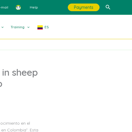
Search
Payments
-mail
Help
Training
ES
in sheep
o
ocimiento en el
s en Colombia”. Esta