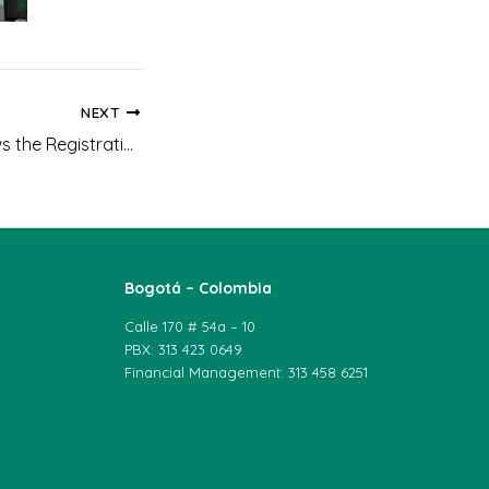
NEXT
UNIAGRARIA renews the Registration Qualified for the Specialization in Animal Welfare and Ethology
Bogotá – Colombia
Calle 170 # 54a – 10
PBX: 313 423 0649
Financial Management: 313 458 6251