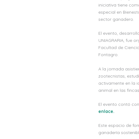
iniciativa tiene c
especial en Bienest
sector ganadero.
El evento, desarrol
UNIAGRARIA, fue org
Facultad de Cienci
Fontagro.
A la jornada asisti
zootecnistas, estud
activamente en la i
animal en las finca
El evento contó con
enlace.
Este espacio de fo
ganadería sostenibl