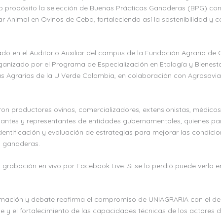
omo propósito la selección de Buenas Prácticas Ganaderas (BPG) co
ar Animal en Ovinos de Ceba, fortaleciendo así la sostenibilidad y c
lado en el Auditorio Auxiliar del campus de la Fundación Agraria de
anizado por el Programa de Especialización en Etología y Bienesta
as Agrarias de la U Verde Colombia, en colaboración con Agrosavi
eron productores ovinos, comercializadores, extensionistas, médicos 
iantes y representantes de entidades gubernamentales, quienes par
dentificación y evaluación de estrategias para mejorar las condici
s ganaderas.
 grabación en vivo por Facebook Live. Si se lo perdió puede verlo e
rmación y debate reafirma el compromiso de UNIAGRARIA con el des
e y el fortalecimiento de las capacidades técnicas de los actores de