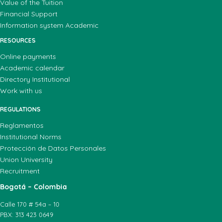
Value of the Tuition
Financial Support
Information system Academic
RESOURCES
Online payments
Academic calendar
Directory Institutional
Work with us
REGULATIONS
Reglamentos
Institutional Norms
Protección de Datos Personales
Union University
Recruitment
Bogotá – Colombia
Calle 170 # 54a – 10
PBX: 313 423 0649