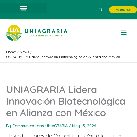
Skip
Search
Payments
to
content
Home
News
UNIAGRARIA Lidera Innovación Biotecnológica en Alianza con México
UNIAGRARIA Lidera
Innovación Biotecnológica
en Alianza con México
By
Communications UNIAGRARIA
/
May 15, 2026
Investigadores de Colombia y México lograron