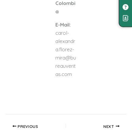
Colombi
a
E-Mail:
carol-
alexandr
a.florez-
mira@bu
reauverit
as.com
PREVIOUS
NEXT