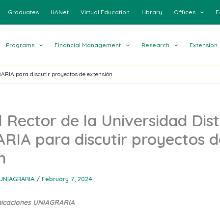
Graduates
UANet
Virtual Education
Library
Offices
E
Programs
Financial Management
Research
Extension
GRARIA para discutir proyectos de extensión
l Rector de la Universidad Dist
IA para discutir proyectos d
n
UNIAGRARIA
/
February 7, 2024
nicaciones UNIAGRARIA