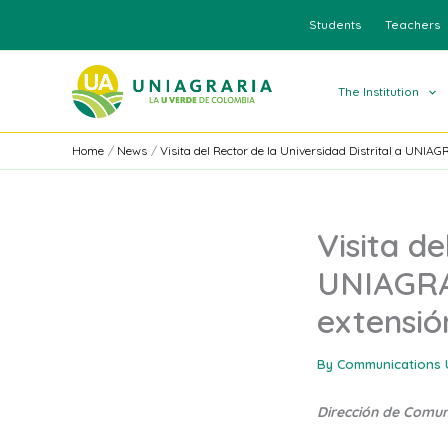
Skip
Students
Teachers
to
content
The Institution
Home
News
Visita del Rector de la Universidad Distrital a UNIA
Visita de
UNIAGRAR
extensió
By
Communications 
Dirección de Comu