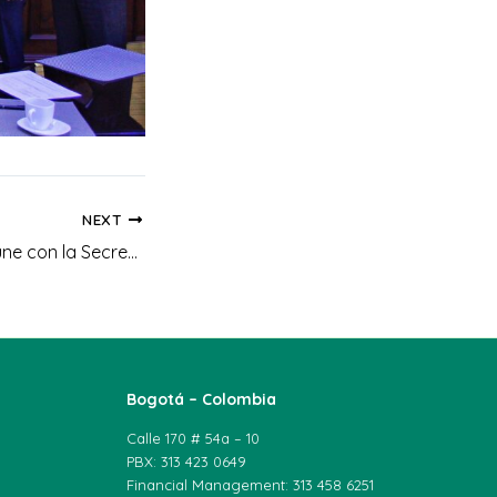
NEXT
UNIAGRARIA se reúne con la Secretaría Distrital de Desarrollo Económico de Bogotá para fortalecer la colaboración en temas de ruralidad y desarrollo
Bogotá – Colombia
Calle 170 # 54a – 10
PBX: 313 423 0649
Financial Management: 313 458 6251