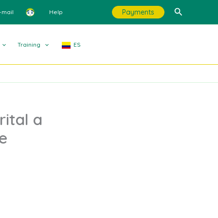
Search
Payments
-mail
Help
Training
ES
rital a
e