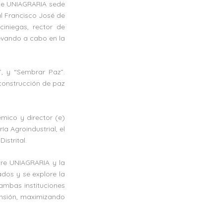
 de UNIAGRARIA sede
tal Francisco José de
ciniegas, rector de
levando a cabo en la
, y “Sembrar Paz”.
 construcción de paz
émico y director (e)
a Agroindustrial, el
istrital.
tre UNIAGRARIA y la
ados y se explore la
 ambas instituciones
ensión, maximizando