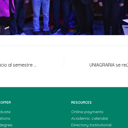
UNIAGRARIA da inicio al semestre 2024-1 con clase inaugural de la Facultad de Ciencias Jurídicas y Sociales
 OFFER
RESOURCES
duate
Online payments
ations
Academic calendar
 degree
Directory Institutional