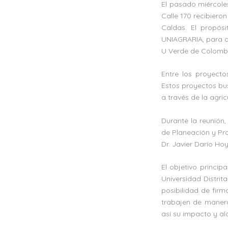
El pasado miércole
Calle 170 recibieron
Caldas. El propósi
UNIAGRARIA, para di
U Verde de Colomb
Entre los proyect
Estos proyectos bus
a través de la agric
Durante la reunión,
de Planeación y Pro
Dr. Javier Darío Ho
El objetivo princi
Universidad Distrit
posibilidad de firm
trabajen de manera
así su impacto y a