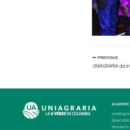
PREVIOUS
ACADEMIC
undergra
Specializ
Master's