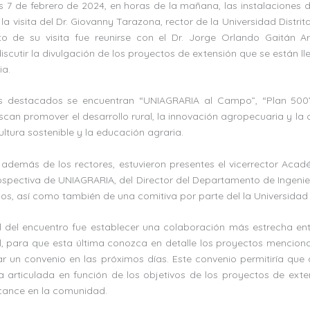
s 7 de febrero de 2024, en horas de la mañana, las instalaciones
 la visita del Dr. Giovanny Tarazona, rector de la Universidad Distri
to de su visita fue reunirse con el Dr. Jorge Orlando Gaitán Ar
scutir la divulgación de los proyectos de extensión que se están l
ia.
os destacados se encuentran “UNIAGRARIA al Campo”, “Plan 500”
can promover el desarrollo rural, la innovación agropecuaria y la
ultura sostenible y la educación agraria.
 además de los rectores, estuvieron presentes el vicerrector Acad
spectiva de UNIAGRARIA, del Director del Departamento de Ingenierí
yos, así como también de una comitiva por parte del la Universidad D
pal del encuentro fue establecer una colaboración más estrecha en
al, para que esta última conozca en detalle los proyectos mencion
ar un convenio en las próximos días. Este convenio permitiría que
 articulada en función de los objetivos de los proyectos de ext
lcance en la comunidad.