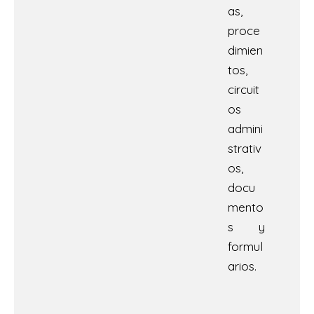
as,
proce
dimien
tos,
circuit
os
admini
strativ
os,
docu
mento
s y
formul
arios.