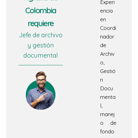
Experi
Colombia
encia
en
requiere
Coordi
Jefe de archivo
nador
y gestión
de
Archiv
documental
o,
Gestió
n
Docu
menta
l,
manej
o de
fondo