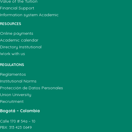
Value of the Tuition
Financial Support
Information system Academic
RESOURCES
Online payments
Academic calendar
Directory Institutional
Work with us
REGULATIONS
Reglamentos
Institutional Norms
Protección de Datos Personales
Union University
Recruitment
Bogotá – Colombia
Calle 170 # 54a – 10
PBX: 313 423 0649