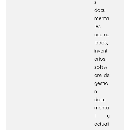
s
docu
menta
les
acumu
lados,
invent
arios,
softw
are de
gestió
n
docu
menta
l y
actuali