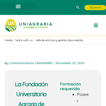
Skip
Search
Payments
to
content
Home
Work with us
Jefe de archivo y gestión documental
By
Communications UNIAGRARIA
/
November 25, 2025
La Fundación
Formación
requerida
Universitaria
Posee
r
Agraria de